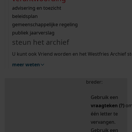
zoektips
Wij helpen u op weg met een aantal zoektips.
bekijk ons geschiedenislokaal
vergunningen
bouwvergunningen
advisering en toezicht
bekijk alle zoektips
beeld en geluid
omgevingsvergunningen
beleidsplan
uitleg nodig?
gemeenschappelijke regeling
publiek jaarverslag
Mijn Studiezaal (inloggen)
Wij helpen u op weg met een aantal zoektips.
steun het archief
bekijk alle zoektips
Door leestekens in
U kunt ook Vriend worden en het Westfries Archief s
uw zoekopdracht te
meer weten
gebruiken, zoekt u
specifieker of juist
breder:
Gebruik een
vraagteken (?)
o
één letter te
vervangen.
Gebruik een