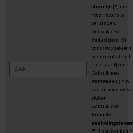
sterretje (*)
om
meer letters te
vervangen.
Gebruik een
dollarteken ($)
voor uw zoekterm
voor resultaten di
op elkaar lijken.
Gebruik een
minteken (-)
om
zoektermen uit te
sluiten.
Gebruik een
Dubbele
aanhalingsteken
(" ")
aan het begin