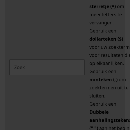
sterretje (*)
om
meer letters te
vervangen.
Gebruik een
dollarteken ($)
voor uw zoekterm
voor resultaten di
op elkaar lijken.
Gebruik een
minteken (-)
om
zoektermen uit te
sluiten.
Gebruik een
Dubbele
aanhalingsteken
(" ")
aan het begin