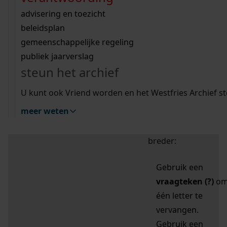
zoektips
Wij helpen u op weg met een aantal zoektips.
bekijk ons geschiedenislokaal
vergunningen
bouwvergunningen
advisering en toezicht
bekijk alle zoektips
beeld en geluid
omgevingsvergunningen
beleidsplan
uitleg nodig?
gemeenschappelijke regeling
publiek jaarverslag
Mijn Studiezaal (inloggen)
Wij helpen u op weg met een aantal zoektips.
steun het archief
bekijk alle zoektips
Door leestekens in
U kunt ook Vriend worden en het Westfries Archief s
uw zoekopdracht te
meer weten
gebruiken, zoekt u
specifieker of juist
breder:
Gebruik een
vraagteken (?)
o
één letter te
vervangen.
Gebruik een