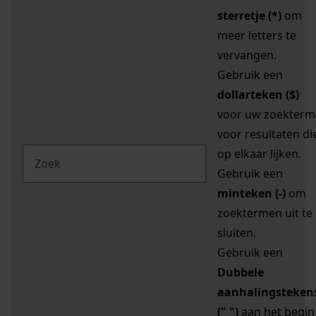
sterretje (*)
om
meer letters te
vervangen.
Gebruik een
dollarteken ($)
voor uw zoekterm
voor resultaten di
op elkaar lijken.
Gebruik een
minteken (-)
om
zoektermen uit te
sluiten.
Gebruik een
Dubbele
aanhalingsteken
(" ")
aan het begin