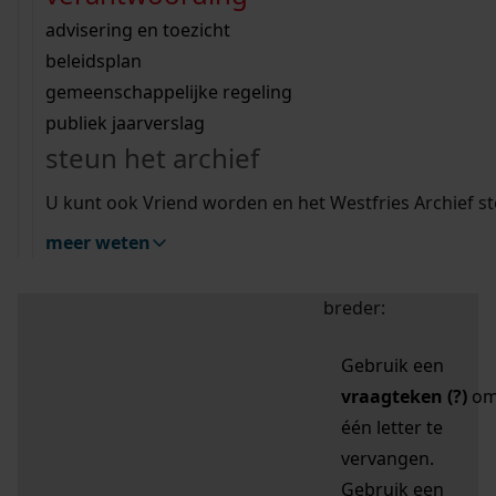
zoektips
Wij helpen u op weg met een aantal zoektips.
bekijk ons geschiedenislokaal
vergunningen
bouwvergunningen
advisering en toezicht
bekijk alle zoektips
beeld en geluid
omgevingsvergunningen
beleidsplan
uitleg nodig?
gemeenschappelijke regeling
publiek jaarverslag
Mijn Studiezaal (inloggen)
Wij helpen u op weg met een aantal zoektips.
steun het archief
bekijk alle zoektips
Door leestekens in
U kunt ook Vriend worden en het Westfries Archief s
uw zoekopdracht te
meer weten
gebruiken, zoekt u
specifieker of juist
breder:
Gebruik een
vraagteken (?)
o
één letter te
vervangen.
Gebruik een