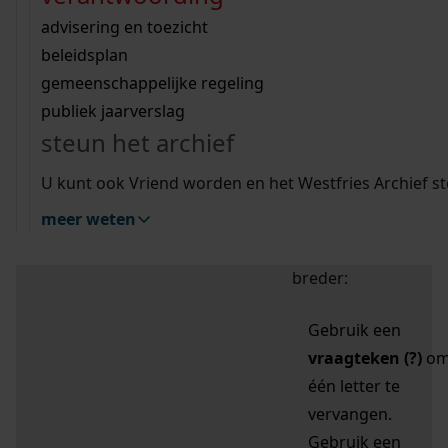
zoektips
Wij helpen u op weg met een aantal zoektips.
bekijk ons geschiedenislokaal
vergunningen
bouwvergunningen
advisering en toezicht
bekijk alle zoektips
beeld en geluid
omgevingsvergunningen
beleidsplan
uitleg nodig?
gemeenschappelijke regeling
publiek jaarverslag
Mijn Studiezaal (inloggen)
Wij helpen u op weg met een aantal zoektips.
steun het archief
bekijk alle zoektips
Door leestekens in
U kunt ook Vriend worden en het Westfries Archief s
uw zoekopdracht te
meer weten
gebruiken, zoekt u
specifieker of juist
breder:
Gebruik een
vraagteken (?)
o
één letter te
vervangen.
Gebruik een