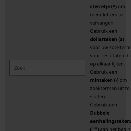
sterretje (*)
om
meer letters te
vervangen.
Gebruik een
dollarteken ($)
voor uw zoekterm
voor resultaten di
op elkaar lijken.
Gebruik een
minteken (-)
om
zoektermen uit te
sluiten.
Gebruik een
Dubbele
aanhalingsteken
(" ")
aan het begin