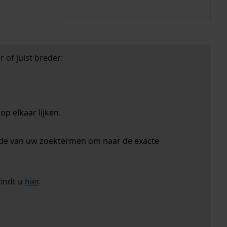
 of juist breder:
p elkaar lijken.
nde van uw zoektermen om naar de exacte
vindt u
hier
.