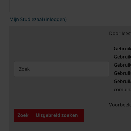
Mijn Studiezaal (inloggen)
Door lees
Gebrui
Gebrui
Gebrui
Gebrui
Gebrui
combina
Voorbeeld
Zoek
Uitgebreid zoeken