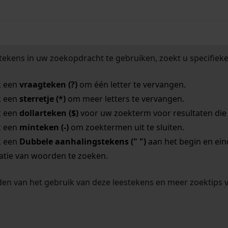
tekens in uw zoekopdracht te gebruiken, zoekt u specifieker
k een
vraagteken (?)
om één letter te vervangen.
k een
sterretje (*)
om meer letters te vervangen.
k een
dollarteken ($)
voor uw zoekterm voor resultaten die o
k een
minteken (-)
om zoektermen uit te sluiten.
k een
Dubbele aanhalingstekens (" ")
aan het begin en ei
tie van woorden te zoeken.
en van het gebruik van deze leestekens en meer zoektips 