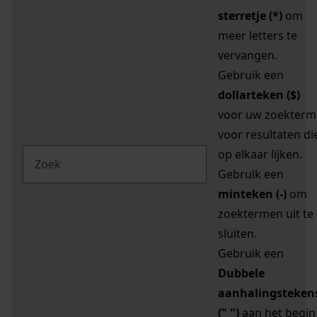
sterretje (*)
om
meer letters te
vervangen.
Gebruik een
dollarteken ($)
voor uw zoekterm
voor resultaten di
op elkaar lijken.
Gebruik een
minteken (-)
om
zoektermen uit te
sluiten.
Gebruik een
Dubbele
aanhalingsteken
(" ")
aan het begin