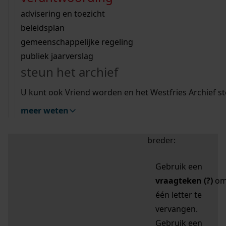
zoektips
Wij helpen u op weg met een aantal zoektips.
bekijk ons geschiedenislokaal
vergunningen
bouwvergunningen
advisering en toezicht
bekijk alle zoektips
beeld en geluid
omgevingsvergunningen
beleidsplan
uitleg nodig?
gemeenschappelijke regeling
publiek jaarverslag
Mijn Studiezaal (inloggen)
Wij helpen u op weg met een aantal zoektips.
steun het archief
bekijk alle zoektips
Door leestekens in
U kunt ook Vriend worden en het Westfries Archief s
uw zoekopdracht te
meer weten
gebruiken, zoekt u
specifieker of juist
breder:
Gebruik een
vraagteken (?)
o
één letter te
vervangen.
Gebruik een