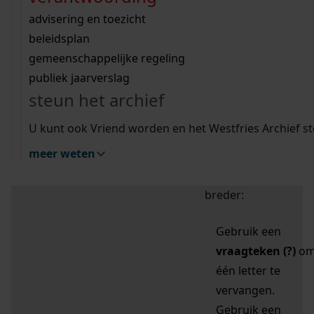
zoektips
Wij helpen u op weg met een aantal zoektips.
bekijk ons geschiedenislokaal
vergunningen
bouwvergunningen
advisering en toezicht
bekijk alle zoektips
beeld en geluid
omgevingsvergunningen
beleidsplan
uitleg nodig?
gemeenschappelijke regeling
publiek jaarverslag
Mijn Studiezaal (inloggen)
Wij helpen u op weg met een aantal zoektips.
steun het archief
bekijk alle zoektips
Door leestekens in
U kunt ook Vriend worden en het Westfries Archief s
uw zoekopdracht te
meer weten
gebruiken, zoekt u
specifieker of juist
breder:
Gebruik een
vraagteken (?)
o
één letter te
vervangen.
Gebruik een