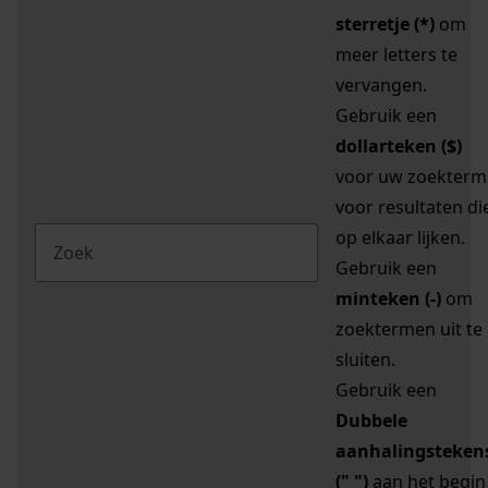
sterretje (*)
om
meer letters te
vervangen.
Gebruik een
dollarteken ($)
voor uw zoekterm
voor resultaten di
op elkaar lijken.
Gebruik een
minteken (-)
om
zoektermen uit te
sluiten.
Gebruik een
Dubbele
aanhalingsteken
(" ")
aan het begin