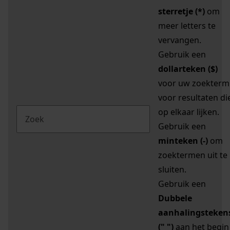
sterretje (*)
om
meer letters te
vervangen.
Gebruik een
dollarteken ($)
voor uw zoekterm
voor resultaten di
op elkaar lijken.
Gebruik een
minteken (-)
om
zoektermen uit te
sluiten.
Gebruik een
Dubbele
aanhalingsteken
(" ")
aan het begin