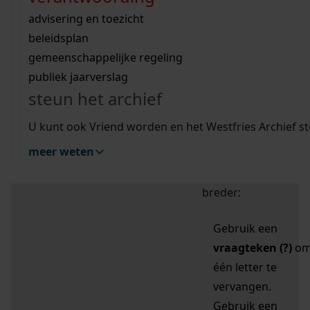
zoektips
Wij helpen u op weg met een aantal zoektips.
bekijk ons geschiedenislokaal
vergunningen
bouwvergunningen
advisering en toezicht
bekijk alle zoektips
beeld en geluid
omgevingsvergunningen
beleidsplan
uitleg nodig?
gemeenschappelijke regeling
publiek jaarverslag
Mijn Studiezaal (inloggen)
Wij helpen u op weg met een aantal zoektips.
steun het archief
bekijk alle zoektips
Door leestekens in
U kunt ook Vriend worden en het Westfries Archief s
uw zoekopdracht te
meer weten
gebruiken, zoekt u
specifieker of juist
breder:
Gebruik een
vraagteken (?)
o
één letter te
vervangen.
Gebruik een