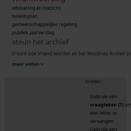
zoektips
Wij helpen u op weg met een aantal zoektips.
bekijk ons geschiedenislokaal
vergunningen
bouwvergunningen
advisering en toezicht
bekijk alle zoektips
beeld en geluid
omgevingsvergunningen
beleidsplan
uitleg nodig?
gemeenschappelijke regeling
publiek jaarverslag
Mijn Studiezaal (inloggen)
Wij helpen u op weg met een aantal zoektips.
steun het archief
bekijk alle zoektips
Door leestekens in
U kunt ook Vriend worden en het Westfries Archief s
uw zoekopdracht te
meer weten
gebruiken, zoekt u
specifieker of juist
breder:
Gebruik een
vraagteken (?)
o
één letter te
vervangen.
Gebruik een