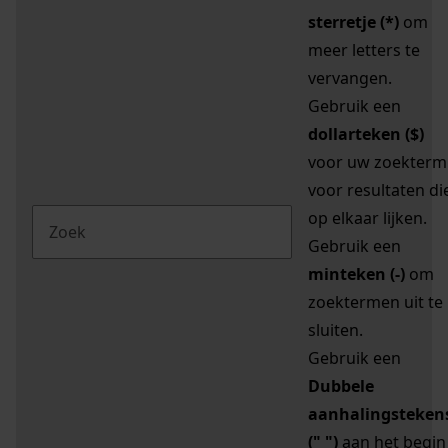
sterretje (*)
om
meer letters te
vervangen.
Gebruik een
dollarteken ($)
voor uw zoekterm
voor resultaten di
op elkaar lijken.
Gebruik een
minteken (-)
om
zoektermen uit te
sluiten.
Gebruik een
Dubbele
aanhalingsteken
(" ")
aan het begin