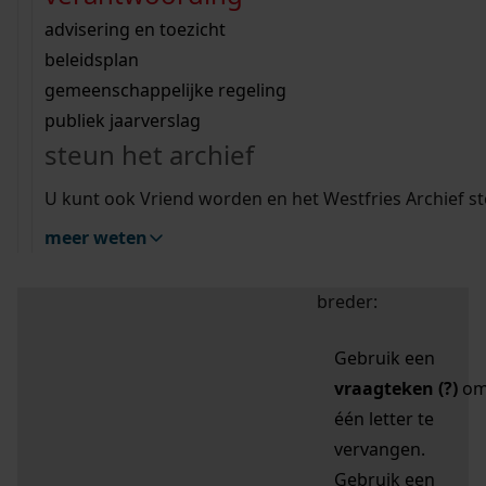
zoektips
Wij helpen u op weg met een aantal zoektips.
bekijk ons geschiedenislokaal
vergunningen
bouwvergunningen
advisering en toezicht
bekijk alle zoektips
beeld en geluid
omgevingsvergunningen
beleidsplan
uitleg nodig?
gemeenschappelijke regeling
publiek jaarverslag
Mijn Studiezaal (inloggen)
Wij helpen u op weg met een aantal zoektips.
steun het archief
bekijk alle zoektips
Door leestekens in
U kunt ook Vriend worden en het Westfries Archief s
uw zoekopdracht te
meer weten
gebruiken, zoekt u
specifieker of juist
breder:
Gebruik een
vraagteken (?)
o
één letter te
vervangen.
Gebruik een