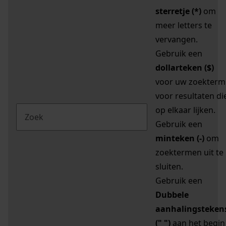
sterretje (*)
om
meer letters te
vervangen.
Gebruik een
dollarteken ($)
voor uw zoekterm
voor resultaten di
op elkaar lijken.
Gebruik een
minteken (-)
om
zoektermen uit te
sluiten.
Gebruik een
Dubbele
aanhalingsteken
(" ")
aan het begin