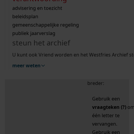
zoektips
Wij helpen u op weg met een aantal zoektips.
bekijk ons geschiedenislokaal
vergunningen
bouwvergunningen
advisering en toezicht
bekijk alle zoektips
beeld en geluid
omgevingsvergunningen
beleidsplan
uitleg nodig?
gemeenschappelijke regeling
publiek jaarverslag
Mijn Studiezaal (inloggen)
Wij helpen u op weg met een aantal zoektips.
steun het archief
bekijk alle zoektips
Door leestekens in
U kunt ook Vriend worden en het Westfries Archief s
uw zoekopdracht te
meer weten
gebruiken, zoekt u
specifieker of juist
breder:
Gebruik een
vraagteken (?)
o
één letter te
vervangen.
Gebruik een