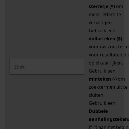
sterretje (*)
om
meer letters te
vervangen.
Gebruik een
dollarteken ($)
voor uw zoekterm
voor resultaten di
op elkaar lijken.
Gebruik een
minteken (-)
om
zoektermen uit te
sluiten.
Gebruik een
Dubbele
aanhalingsteken
(" ")
aan het begin