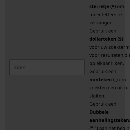
sterretje (*)
om
meer letters te
vervangen.
Gebruik een
dollarteken ($)
voor uw zoekterm
voor resultaten di
op elkaar lijken.
Gebruik een
minteken (-)
om
zoektermen uit te
sluiten.
Gebruik een
Dubbele
aanhalingsteken
(" ")
aan het begin