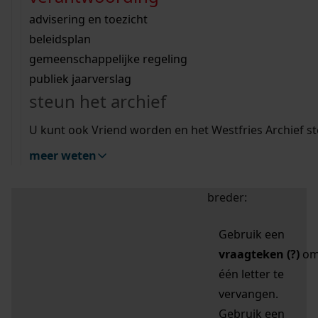
zoektips
Wij helpen u op weg met een aantal zoektips.
bekijk ons geschiedenislokaal
vergunningen
bouwvergunningen
advisering en toezicht
bekijk alle zoektips
beeld en geluid
omgevingsvergunningen
beleidsplan
uitleg nodig?
gemeenschappelijke regeling
publiek jaarverslag
Mijn Studiezaal (inloggen)
Wij helpen u op weg met een aantal zoektips.
steun het archief
bekijk alle zoektips
Door leestekens in
U kunt ook Vriend worden en het Westfries Archief s
uw zoekopdracht te
meer weten
gebruiken, zoekt u
specifieker of juist
breder:
Gebruik een
vraagteken (?)
o
één letter te
vervangen.
Gebruik een