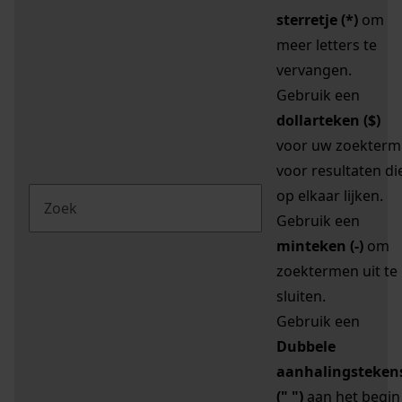
sterretje (*)
om
meer letters te
vervangen.
Gebruik een
dollarteken ($)
voor uw zoekterm
voor resultaten di
op elkaar lijken.
Gebruik een
minteken (-)
om
zoektermen uit te
sluiten.
Gebruik een
Dubbele
aanhalingsteken
(" ")
aan het begin