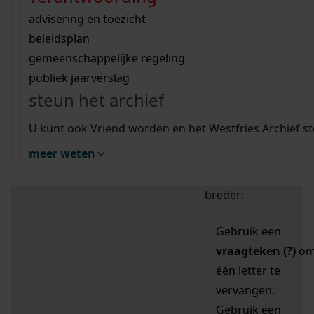
zoektips
Wij helpen u op weg met een aantal zoektips.
bekijk ons geschiedenislokaal
vergunningen
bouwvergunningen
advisering en toezicht
bekijk alle zoektips
beeld en geluid
omgevingsvergunningen
beleidsplan
uitleg nodig?
gemeenschappelijke regeling
publiek jaarverslag
Mijn Studiezaal (inloggen)
Wij helpen u op weg met een aantal zoektips.
steun het archief
bekijk alle zoektips
Door leestekens in
U kunt ook Vriend worden en het Westfries Archief s
uw zoekopdracht te
meer weten
gebruiken, zoekt u
specifieker of juist
breder:
Gebruik een
vraagteken (?)
o
één letter te
vervangen.
Gebruik een