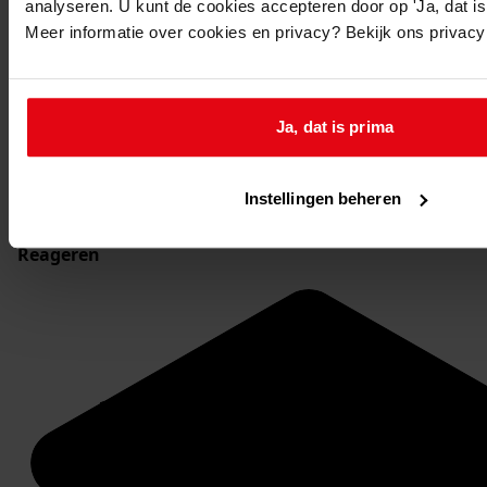
analyseren. U kunt de cookies accepteren door op 'Ja, dat is 
Archiefnummer: 1049-BD
Meer informatie over cookies en privacy? Bekijk ons privac
Inventarisnummer: 639
Reserveren:
Ja, dat is prima
U kunt de
gewenste stukken
online reserveren via de
website van het WFA.
Op de aangegeven reserveringsdatum liggen de
Instellingen beheren
stukken om 9.30 uur voor u klaar.
Reageren