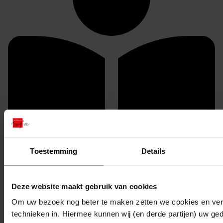
Toestemming
Details
Aanvragen (verzoek tot inzage op de studiezaal)
U kunt dit stuk / deze stukken in origineel raadplegen
Deze website maakt gebruik van cookies
in de studiezaal van het Westfries Archief (WFA).
Om uw bezoek nog beter te maken zetten we cookies en verg
U heeft daarvoor de volgende gegevens nodig:
technieken in. Hiermee kunnen wij (en derde partijen) uw ge