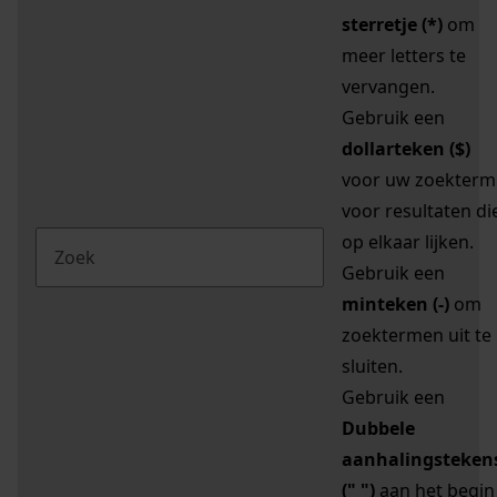
sterretje (*)
om
meer letters te
vervangen.
Gebruik een
dollarteken ($)
voor uw zoekterm
voor resultaten di
op elkaar lijken.
Gebruik een
minteken (-)
om
zoektermen uit te
sluiten.
Gebruik een
Dubbele
aanhalingsteken
(" ")
aan het begin