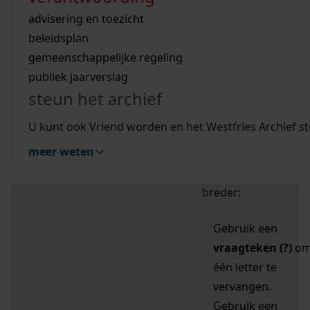
zoektips
Wij helpen u op weg met een aantal zoektips.
bekijk ons geschiedenislokaal
vergunningen
bouwvergunningen
advisering en toezicht
bekijk alle zoektips
beeld en geluid
omgevingsvergunningen
beleidsplan
uitleg nodig?
gemeenschappelijke regeling
publiek jaarverslag
Mijn Studiezaal (inloggen)
Wij helpen u op weg met een aantal zoektips.
steun het archief
bekijk alle zoektips
Door leestekens in
U kunt ook Vriend worden en het Westfries Archief s
uw zoekopdracht te
meer weten
gebruiken, zoekt u
specifieker of juist
breder:
Gebruik een
vraagteken (?)
o
één letter te
vervangen.
Gebruik een