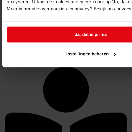
analyseren. U kunt de cookies accepteren door op 'Ja, dat is 
Toon details van deze beschrijving
Meer informatie over cookies en privacy? Bekijk ons privac
1136
Bouw bergplaats, 1950
Toon details van deze beschrijving
Ja, dat is prima
1049-BD Gemeente Spanbroek, bouwvergunningen,
1906-1959
Inventaris
Instellingen beheren
Bouwvergunningen uit toegang 1049