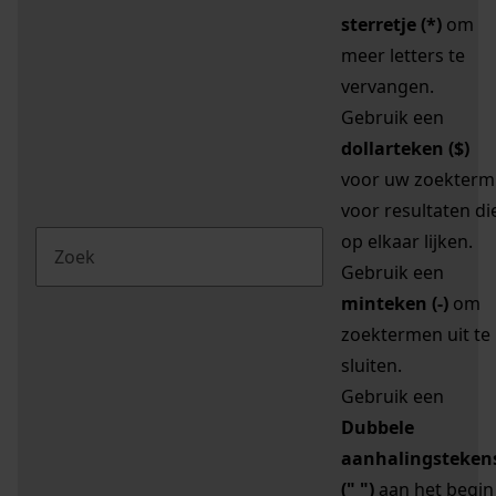
sterretje (*)
om
meer letters te
vervangen.
Gebruik een
dollarteken ($)
voor uw zoekterm
voor resultaten di
op elkaar lijken.
Gebruik een
minteken (-)
om
zoektermen uit te
sluiten.
Gebruik een
Dubbele
aanhalingsteken
(" ")
aan het begin