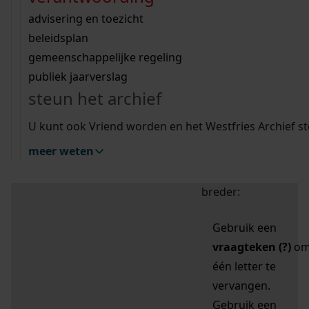
zoektips
Wij helpen u op weg met een aantal zoektips.
bekijk ons geschiedenislokaal
vergunningen
bouwvergunningen
advisering en toezicht
bekijk alle zoektips
beeld en geluid
omgevingsvergunningen
beleidsplan
uitleg nodig?
gemeenschappelijke regeling
publiek jaarverslag
Mijn Studiezaal (inloggen)
Wij helpen u op weg met een aantal zoektips.
steun het archief
bekijk alle zoektips
Door leestekens in
U kunt ook Vriend worden en het Westfries Archief s
uw zoekopdracht te
meer weten
gebruiken, zoekt u
specifieker of juist
breder:
Gebruik een
vraagteken (?)
o
één letter te
vervangen.
Gebruik een