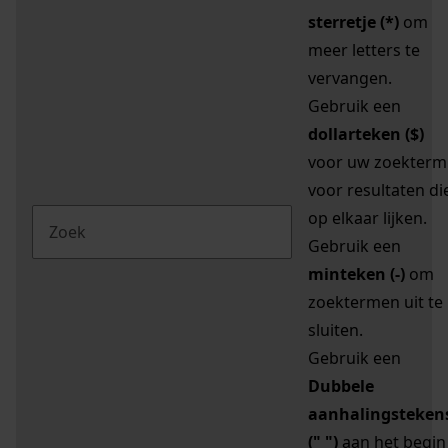
sterretje (*)
om
meer letters te
vervangen.
Gebruik een
dollarteken ($)
voor uw zoekterm
voor resultaten di
op elkaar lijken.
Gebruik een
minteken (-)
om
zoektermen uit te
sluiten.
Gebruik een
Dubbele
aanhalingsteken
(" ")
aan het begin