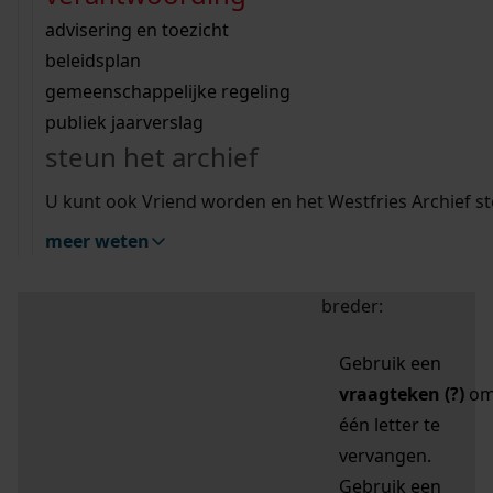
zoektips
Wij helpen u op weg met een aantal zoektips.
bekijk ons geschiedenislokaal
vergunningen
bouwvergunningen
advisering en toezicht
bekijk alle zoektips
beeld en geluid
omgevingsvergunningen
beleidsplan
uitleg nodig?
gemeenschappelijke regeling
publiek jaarverslag
Mijn Studiezaal (inloggen)
Wij helpen u op weg met een aantal zoektips.
steun het archief
bekijk alle zoektips
Door leestekens in
U kunt ook Vriend worden en het Westfries Archief s
uw zoekopdracht te
meer weten
gebruiken, zoekt u
specifieker of juist
breder:
Gebruik een
vraagteken (?)
o
één letter te
vervangen.
Gebruik een