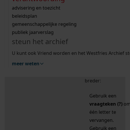
zoektips
Wij helpen u op weg met een aantal zoektips.
bekijk ons geschiedenislokaal
vergunningen
bouwvergunningen
advisering en toezicht
bekijk alle zoektips
beeld en geluid
omgevingsvergunningen
beleidsplan
uitleg nodig?
gemeenschappelijke regeling
publiek jaarverslag
Mijn Studiezaal (inloggen)
Wij helpen u op weg met een aantal zoektips.
steun het archief
bekijk alle zoektips
Door leestekens in
U kunt ook Vriend worden en het Westfries Archief s
uw zoekopdracht te
meer weten
gebruiken, zoekt u
specifieker of juist
breder:
Gebruik een
vraagteken (?)
o
één letter te
vervangen.
Gebruik een