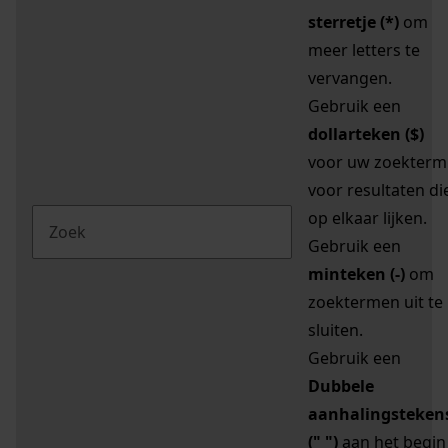
sterretje (*)
om
meer letters te
vervangen.
Gebruik een
dollarteken ($)
voor uw zoekterm
voor resultaten di
op elkaar lijken.
Gebruik een
minteken (-)
om
zoektermen uit te
sluiten.
Gebruik een
Dubbele
aanhalingsteken
(" ")
aan het begin