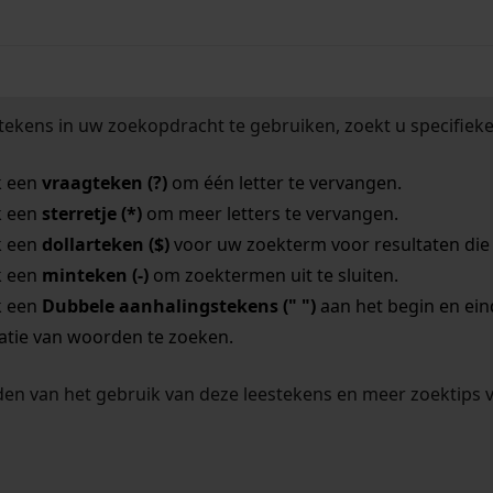
tekens in uw zoekopdracht te gebruiken, zoekt u specifieker
k een
vraagteken (?)
om één letter te vervangen.
k een
sterretje (*)
om meer letters te vervangen.
k een
dollarteken ($)
voor uw zoekterm voor resultaten die o
k een
minteken (-)
om zoektermen uit te sluiten.
k een
Dubbele aanhalingstekens (" ")
aan het begin en ei
tie van woorden te zoeken.
en van het gebruik van deze leestekens en meer zoektips 