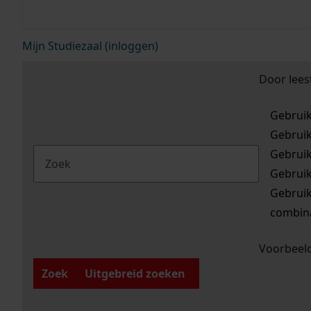
Mijn Studiezaal (inloggen)
Door lees
Gebrui
Gebrui
Gebrui
Gebrui
Gebrui
combina
Voorbeeld
Zoek
Uitgebreid zoeken