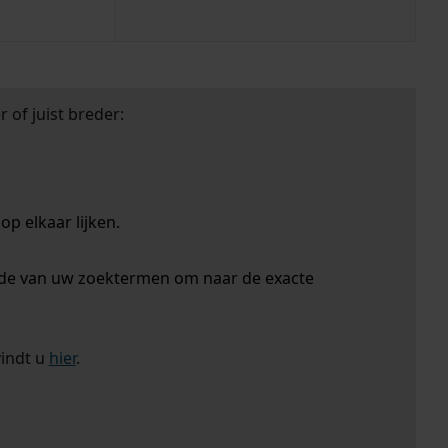
 of juist breder:
p elkaar lijken.
nde van uw zoektermen om naar de exacte
vindt u
hier
.