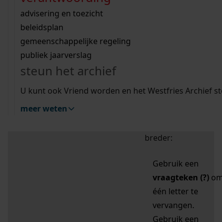
zoektips
Wij helpen u op weg met een aantal zoektips.
bekijk ons geschiedenislokaal
vergunningen
bouwvergunningen
advisering en toezicht
bekijk alle zoektips
beeld en geluid
omgevingsvergunningen
beleidsplan
uitleg nodig?
gemeenschappelijke regeling
publiek jaarverslag
Mijn Studiezaal (inloggen)
Wij helpen u op weg met een aantal zoektips.
steun het archief
bekijk alle zoektips
Door leestekens in
U kunt ook Vriend worden en het Westfries Archief s
uw zoekopdracht te
meer weten
gebruiken, zoekt u
specifieker of juist
breder:
Gebruik een
vraagteken (?)
o
één letter te
vervangen.
Gebruik een