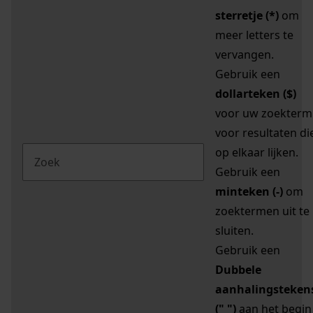
sterretje (*)
om
meer letters te
vervangen.
Gebruik een
dollarteken ($)
voor uw zoekterm
voor resultaten di
op elkaar lijken.
Gebruik een
minteken (-)
om
zoektermen uit te
sluiten.
Gebruik een
Dubbele
aanhalingsteken
(" ")
aan het begin