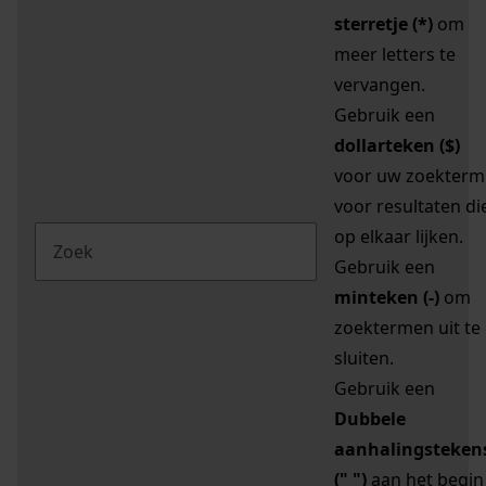
sterretje (*)
om
meer letters te
vervangen.
Gebruik een
dollarteken ($)
voor uw zoekterm
voor resultaten di
op elkaar lijken.
Gebruik een
minteken (-)
om
zoektermen uit te
sluiten.
Gebruik een
Dubbele
aanhalingsteken
(" ")
aan het begin