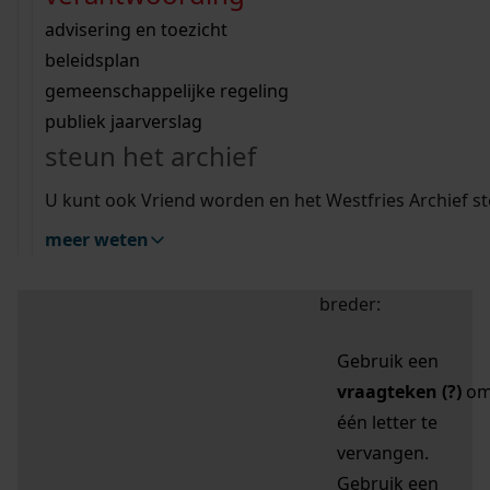
zoektips
Wij helpen u op weg met een aantal zoektips.
bekijk ons geschiedenislokaal
vergunningen
bouwvergunningen
advisering en toezicht
bekijk alle zoektips
beeld en geluid
omgevingsvergunningen
beleidsplan
uitleg nodig?
gemeenschappelijke regeling
publiek jaarverslag
Mijn Studiezaal (inloggen)
Wij helpen u op weg met een aantal zoektips.
steun het archief
bekijk alle zoektips
Door leestekens in
U kunt ook Vriend worden en het Westfries Archief s
uw zoekopdracht te
meer weten
gebruiken, zoekt u
specifieker of juist
breder:
Gebruik een
vraagteken (?)
o
één letter te
vervangen.
Gebruik een