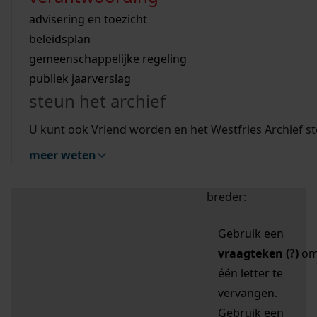
zoektips
Wij helpen u op weg met een aantal zoektips.
bekijk ons geschiedenislokaal
vergunningen
bouwvergunningen
advisering en toezicht
bekijk alle zoektips
beeld en geluid
omgevingsvergunningen
beleidsplan
uitleg nodig?
gemeenschappelijke regeling
publiek jaarverslag
Mijn Studiezaal (inloggen)
Wij helpen u op weg met een aantal zoektips.
steun het archief
bekijk alle zoektips
Door leestekens in
U kunt ook Vriend worden en het Westfries Archief s
uw zoekopdracht te
meer weten
gebruiken, zoekt u
specifieker of juist
breder:
Gebruik een
vraagteken (?)
o
één letter te
vervangen.
Gebruik een