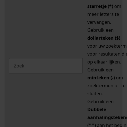
sterretje (*)
om
meer letters te
vervangen.
Gebruik een
dollarteken ($)
voor uw zoekterm
voor resultaten di
op elkaar lijken.
Gebruik een
minteken (-)
om
zoektermen uit te
sluiten.
Gebruik een
Dubbele
aanhalingsteken
(" ")
aan het begin