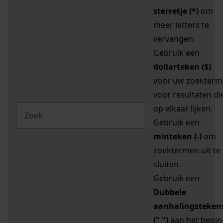
sterretje (*)
om
meer letters te
vervangen.
Gebruik een
dollarteken ($)
voor uw zoekterm
voor resultaten di
op elkaar lijken.
Gebruik een
minteken (-)
om
zoektermen uit te
sluiten.
Gebruik een
Dubbele
aanhalingsteken
(" ")
aan het begin