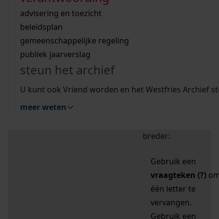
zoektips
Wij helpen u op weg met een aantal zoektips.
bekijk ons geschiedenislokaal
vergunningen
bouwvergunningen
advisering en toezicht
bekijk alle zoektips
beeld en geluid
omgevingsvergunningen
beleidsplan
uitleg nodig?
gemeenschappelijke regeling
publiek jaarverslag
Mijn Studiezaal (inloggen)
Wij helpen u op weg met een aantal zoektips.
steun het archief
bekijk alle zoektips
Door leestekens in
U kunt ook Vriend worden en het Westfries Archief s
uw zoekopdracht te
meer weten
gebruiken, zoekt u
specifieker of juist
breder:
Gebruik een
vraagteken (?)
o
één letter te
vervangen.
Gebruik een