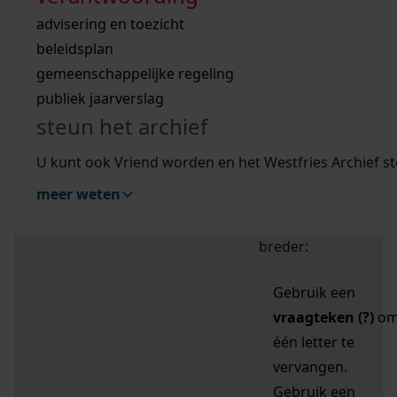
zoektips
Wij helpen u op weg met een aantal zoektips.
bekijk ons geschiedenislokaal
vergunningen
bouwvergunningen
advisering en toezicht
bekijk alle zoektips
beeld en geluid
omgevingsvergunningen
beleidsplan
uitleg nodig?
gemeenschappelijke regeling
publiek jaarverslag
Mijn Studiezaal (inloggen)
Wij helpen u op weg met een aantal zoektips.
steun het archief
bekijk alle zoektips
Door leestekens in
U kunt ook Vriend worden en het Westfries Archief s
uw zoekopdracht te
meer weten
gebruiken, zoekt u
specifieker of juist
breder:
Gebruik een
vraagteken (?)
o
één letter te
vervangen.
Gebruik een