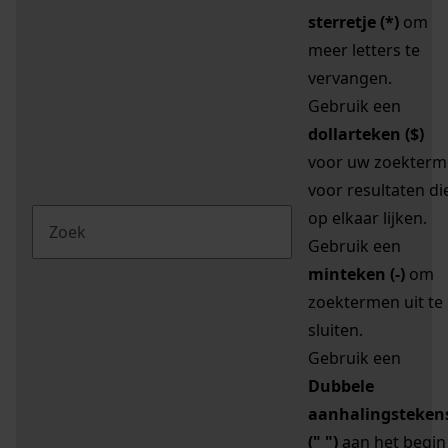
sterretje (*)
om
meer letters te
vervangen.
Gebruik een
dollarteken ($)
voor uw zoekterm
voor resultaten di
op elkaar lijken.
Gebruik een
minteken (-)
om
zoektermen uit te
sluiten.
Gebruik een
Dubbele
aanhalingsteken
(" ")
aan het begin