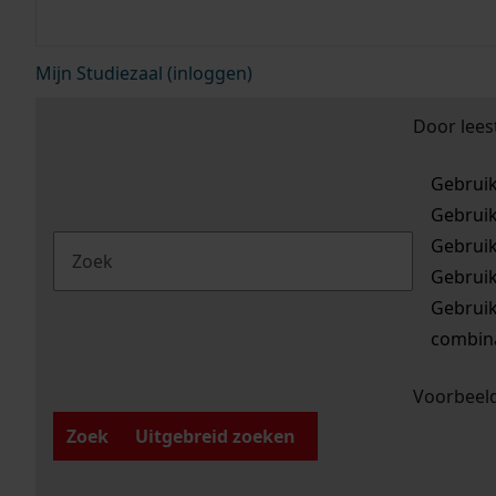
Mijn Studiezaal (inloggen)
Door lees
Gebrui
Gebrui
Gebrui
Gebrui
Gebrui
combina
Voorbeeld
Zoek
Uitgebreid zoeken