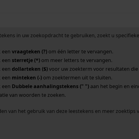
tekens in uw zoekopdracht te gebruiken, zoekt u specifieker
k een
vraagteken (?)
om één letter te vervangen.
k een
sterretje (*)
om meer letters te vervangen.
k een
dollarteken ($)
voor uw zoekterm voor resultaten die o
k een
minteken (-)
om zoektermen uit te sluiten.
k een
Dubbele aanhalingstekens (" ")
aan het begin en ei
tie van woorden te zoeken.
en van het gebruik van deze leestekens en meer zoektips 