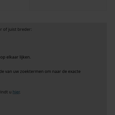
 of juist breder:
p elkaar lijken.
nde van uw zoektermen om naar de exacte
vindt u
hier
.