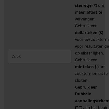
sterretje (*)
om
meer letters te
vervangen.
Gebruik een
dollarteken ($)
voor uw zoekterm
voor resultaten di
op elkaar lijken.
Gebruik een
minteken (-)
om
zoektermen uit te
sluiten.
Gebruik een
Dubbele
aanhalingsteken
(" ")
aan het begin