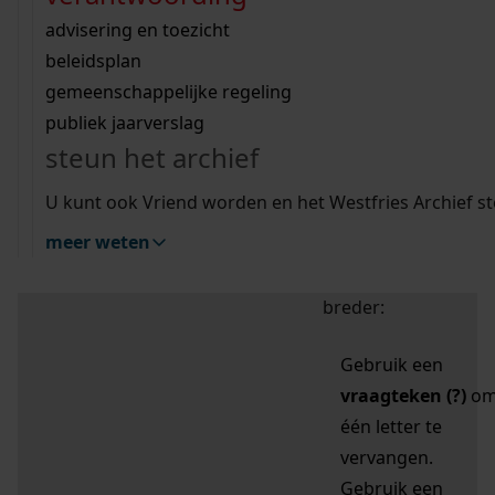
zoektips
Wij helpen u op weg met een aantal zoektips.
bekijk ons geschiedenislokaal
vergunningen
bouwvergunningen
advisering en toezicht
bekijk alle zoektips
beeld en geluid
omgevingsvergunningen
beleidsplan
uitleg nodig?
gemeenschappelijke regeling
publiek jaarverslag
Mijn Studiezaal (inloggen)
Wij helpen u op weg met een aantal zoektips.
steun het archief
bekijk alle zoektips
Door leestekens in
U kunt ook Vriend worden en het Westfries Archief s
uw zoekopdracht te
meer weten
gebruiken, zoekt u
specifieker of juist
breder:
Gebruik een
vraagteken (?)
o
één letter te
vervangen.
Gebruik een