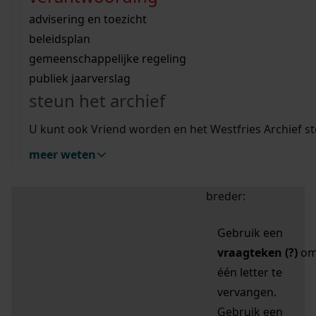
zoektips
Wij helpen u op weg met een aantal zoektips.
bekijk ons geschiedenislokaal
vergunningen
bouwvergunningen
advisering en toezicht
bekijk alle zoektips
beeld en geluid
omgevingsvergunningen
beleidsplan
uitleg nodig?
gemeenschappelijke regeling
publiek jaarverslag
Mijn Studiezaal (inloggen)
Wij helpen u op weg met een aantal zoektips.
steun het archief
bekijk alle zoektips
Door leestekens in
U kunt ook Vriend worden en het Westfries Archief s
uw zoekopdracht te
meer weten
gebruiken, zoekt u
specifieker of juist
breder:
Gebruik een
vraagteken (?)
o
één letter te
vervangen.
Gebruik een