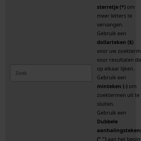
sterretje (*)
om
meer letters te
vervangen.
Gebruik een
dollarteken ($)
voor uw zoekterm
voor resultaten di
op elkaar lijken.
Gebruik een
minteken (-)
om
zoektermen uit te
sluiten.
Gebruik een
Dubbele
aanhalingsteken
(" ")
aan het begin