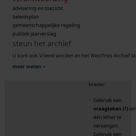
zoektips
Wij helpen u op weg met een aantal zoektips.
bekijk ons geschiedenislokaal
vergunningen
bouwvergunningen
advisering en toezicht
bekijk alle zoektips
beeld en geluid
omgevingsvergunningen
beleidsplan
uitleg nodig?
gemeenschappelijke regeling
publiek jaarverslag
Mijn Studiezaal (inloggen)
Wij helpen u op weg met een aantal zoektips.
steun het archief
bekijk alle zoektips
Door leestekens in
U kunt ook Vriend worden en het Westfries Archief s
uw zoekopdracht te
meer weten
gebruiken, zoekt u
specifieker of juist
breder:
Gebruik een
vraagteken (?)
o
één letter te
vervangen.
Gebruik een