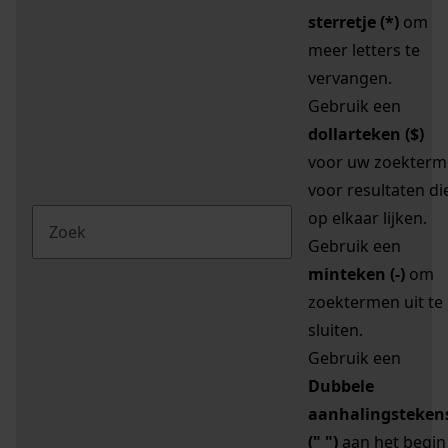
sterretje (*)
om
meer letters te
vervangen.
Gebruik een
dollarteken ($)
voor uw zoekterm
voor resultaten di
op elkaar lijken.
Gebruik een
minteken (-)
om
zoektermen uit te
sluiten.
Gebruik een
Dubbele
aanhalingsteken
(" ")
aan het begin