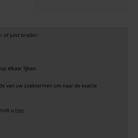
 of juist breder:
p elkaar lijken.
nde van uw zoektermen om naar de exacte
vindt u
hier
.