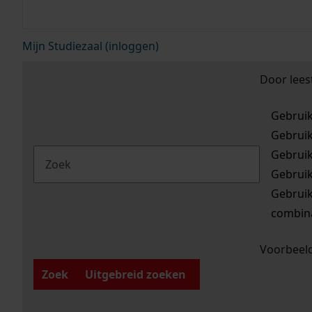
Mijn Studiezaal (inloggen)
Door lees
Gebrui
Gebrui
Gebrui
Gebrui
Gebrui
combina
Voorbeeld
Zoek
Uitgebreid zoeken