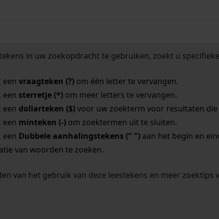
tekens in uw zoekopdracht te gebruiken, zoekt u specifieker
k een
vraagteken (?)
om één letter te vervangen.
k een
sterretje (*)
om meer letters te vervangen.
k een
dollarteken ($)
voor uw zoekterm voor resultaten die o
k een
minteken (-)
om zoektermen uit te sluiten.
k een
Dubbele aanhalingstekens (" ")
aan het begin en ei
tie van woorden te zoeken.
en van het gebruik van deze leestekens en meer zoektips 