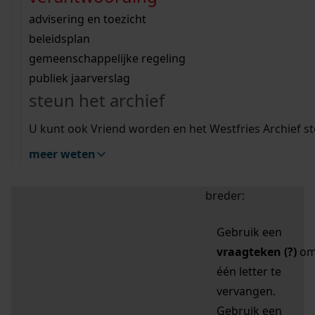
zoektips
Wij helpen u op weg met een aantal zoektips.
bekijk ons geschiedenislokaal
vergunningen
bouwvergunningen
advisering en toezicht
bekijk alle zoektips
beeld en geluid
omgevingsvergunningen
beleidsplan
uitleg nodig?
gemeenschappelijke regeling
publiek jaarverslag
Mijn Studiezaal (inloggen)
Wij helpen u op weg met een aantal zoektips.
steun het archief
bekijk alle zoektips
Door leestekens in
U kunt ook Vriend worden en het Westfries Archief s
uw zoekopdracht te
meer weten
gebruiken, zoekt u
specifieker of juist
breder:
Gebruik een
vraagteken (?)
o
één letter te
vervangen.
Gebruik een