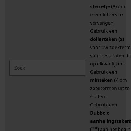
sterretje (*)
om
meer letters te
vervangen.
Gebruik een
dollarteken ($)
voor uw zoekterm
voor resultaten di
op elkaar lijken.
Gebruik een
minteken (-)
om
zoektermen uit te
sluiten.
Gebruik een
Dubbele
aanhalingsteken
(" ")
aan het begin