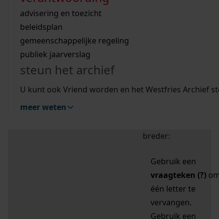
zoektips
Wij helpen u op weg met een aantal zoektips.
bekijk ons geschiedenislokaal
vergunningen
bouwvergunningen
advisering en toezicht
bekijk alle zoektips
beeld en geluid
omgevingsvergunningen
beleidsplan
uitleg nodig?
gemeenschappelijke regeling
publiek jaarverslag
Mijn Studiezaal (inloggen)
Wij helpen u op weg met een aantal zoektips.
steun het archief
bekijk alle zoektips
Door leestekens in
U kunt ook Vriend worden en het Westfries Archief s
uw zoekopdracht te
meer weten
gebruiken, zoekt u
specifieker of juist
breder:
Gebruik een
vraagteken (?)
o
één letter te
vervangen.
Gebruik een