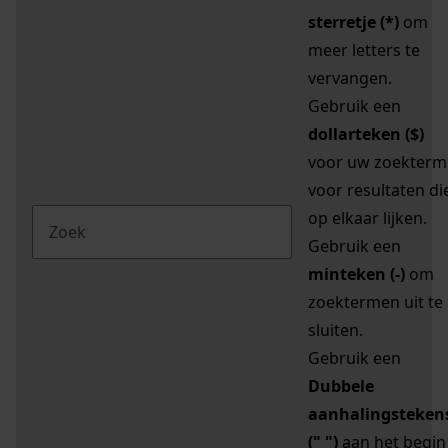
sterretje (*)
om
meer letters te
vervangen.
Gebruik een
dollarteken ($)
voor uw zoekterm
voor resultaten di
op elkaar lijken.
Gebruik een
minteken (-)
om
zoektermen uit te
sluiten.
Gebruik een
Dubbele
aanhalingsteken
(" ")
aan het begin