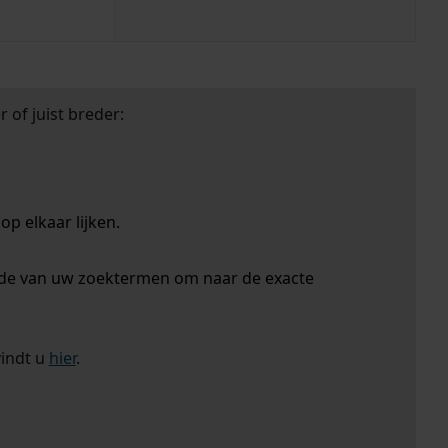
 of juist breder:
p elkaar lijken.
nde van uw zoektermen om naar de exacte
vindt u
hier
.