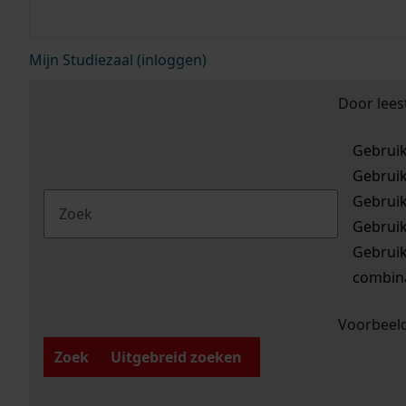
Mijn Studiezaal (inloggen)
Door lees
Gebrui
Gebrui
Gebrui
Gebrui
Gebrui
combina
Voorbeeld
Zoek
Uitgebreid zoeken