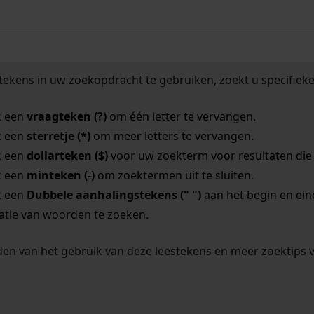
tekens in uw zoekopdracht te gebruiken, zoekt u specifieker
k een
vraagteken (?)
om één letter te vervangen.
k een
sterretje (*)
om meer letters te vervangen.
k een
dollarteken ($)
voor uw zoekterm voor resultaten die o
k een
minteken (-)
om zoektermen uit te sluiten.
k een
Dubbele aanhalingstekens (" ")
aan het begin en ei
tie van woorden te zoeken.
en van het gebruik van deze leestekens en meer zoektips 