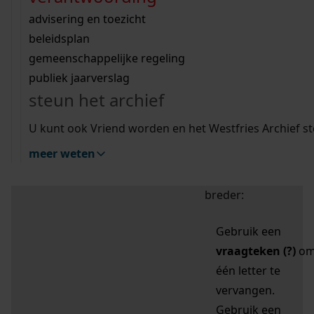
zoektips
Wij helpen u op weg met een aantal zoektips.
bekijk ons geschiedenislokaal
vergunningen
bouwvergunningen
advisering en toezicht
bekijk alle zoektips
beeld en geluid
omgevingsvergunningen
beleidsplan
uitleg nodig?
gemeenschappelijke regeling
publiek jaarverslag
Mijn Studiezaal (inloggen)
Wij helpen u op weg met een aantal zoektips.
steun het archief
bekijk alle zoektips
Door leestekens in
U kunt ook Vriend worden en het Westfries Archief s
uw zoekopdracht te
meer weten
gebruiken, zoekt u
specifieker of juist
breder:
Gebruik een
vraagteken (?)
o
één letter te
vervangen.
Gebruik een