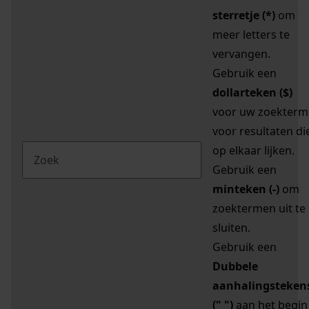
sterretje (*)
om
meer letters te
vervangen.
Gebruik een
dollarteken ($)
voor uw zoekterm
voor resultaten di
op elkaar lijken.
Gebruik een
minteken (-)
om
zoektermen uit te
sluiten.
Gebruik een
Dubbele
aanhalingsteken
(" ")
aan het begin