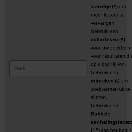
sterretje (*)
om
meer letters te
vervangen.
Gebruik een
dollarteken ($)
voor uw zoekterm
voor resultaten di
op elkaar lijken.
Gebruik een
minteken (-)
om
zoektermen uit te
sluiten.
Gebruik een
Dubbele
aanhalingsteken
(" ")
aan het begin