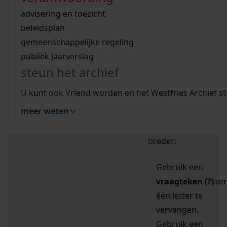
zoektips
Wij helpen u op weg met een aantal zoektips.
bekijk ons geschiedenislokaal
vergunningen
bouwvergunningen
advisering en toezicht
bekijk alle zoektips
beeld en geluid
omgevingsvergunningen
beleidsplan
uitleg nodig?
gemeenschappelijke regeling
publiek jaarverslag
Mijn Studiezaal (inloggen)
Wij helpen u op weg met een aantal zoektips.
steun het archief
bekijk alle zoektips
Door leestekens in
U kunt ook Vriend worden en het Westfries Archief s
uw zoekopdracht te
meer weten
gebruiken, zoekt u
specifieker of juist
breder:
Gebruik een
vraagteken (?)
o
één letter te
vervangen.
Gebruik een