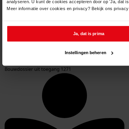
analyseren. U kunt de cookies accepteren door op 'Ja, dat is 
Toon details van deze beschrijving
Meer informatie over cookies en privacy? Bekijk ons privac
127
Verbouwing huis, -
Toon details van deze beschrijving
128
Bouwen van een woonhuis met schuur, 1920
Ja, dat is prima
1271-BD Gemeente Wervershoof, bouwvergunningen,
1906-1938
Instellingen beheren
Inventaris
Bouwdossier uit toegang 1271