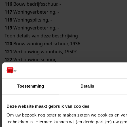
116
Bouw bedrijfsschuur, -
117
Woningverbetering, -
118
Woningsplitsing, -
119
Woningverbetering, -
Toon details van deze beschrijving
120
Bouw woning met schuur, 1936
121
Verbouwing woonhuis, 1950?
122
Verbouwing schuur, -
Toon details van deze beschrijving
123
Verbouwing woonhuis, -
Toon details van deze beschrijving
Toestemming
Details
124
Bouw tuinbouwschuur, -
Toon details van deze beschrijving
Deze website maakt gebruik van cookies
125
Bouw droogschuur, -
Toon details van deze beschrijving
Om uw bezoek nog beter te maken zetten we cookies en verg
technieken in. Hiermee kunnen wij (en derde partijen) uw ge
126
Woningverbetering, -