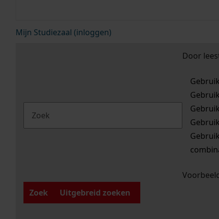
Mijn Studiezaal (inloggen)
Door lees
Gebrui
Gebrui
Gebrui
Gebrui
Gebrui
combina
Voorbeeld
Zoek
Uitgebreid zoeken