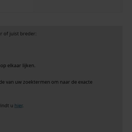
 of juist breder:
p elkaar lijken.
nde van uw zoektermen om naar de exacte
vindt u
hier
.