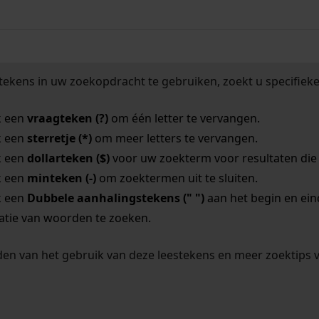
tekens in uw zoekopdracht te gebruiken, zoekt u specifieker
k een
vraagteken (?)
om één letter te vervangen.
k een
sterretje (*)
om meer letters te vervangen.
k een
dollarteken ($)
voor uw zoekterm voor resultaten die o
k een
minteken (-)
om zoektermen uit te sluiten.
k een
Dubbele aanhalingstekens (" ")
aan het begin en ei
tie van woorden te zoeken.
en van het gebruik van deze leestekens en meer zoektips 