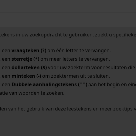
tekens in uw zoekopdracht te gebruiken, zoekt u specifieker
k een
vraagteken (?)
om één letter te vervangen.
k een
sterretje (*)
om meer letters te vervangen.
k een
dollarteken ($)
voor uw zoekterm voor resultaten die o
k een
minteken (-)
om zoektermen uit te sluiten.
k een
Dubbele aanhalingstekens (" ")
aan het begin en ei
tie van woorden te zoeken.
en van het gebruik van deze leestekens en meer zoektips 