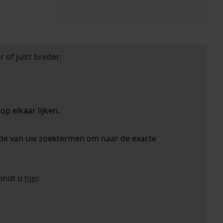
 of juist breder:
p elkaar lijken.
nde van uw zoektermen om naar de exacte
vindt u
hier
.