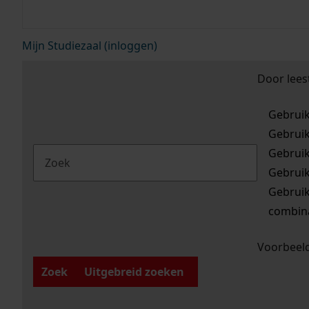
Mijn Studiezaal (inloggen)
Door lees
Gebrui
Gebrui
Gebrui
Gebrui
Gebrui
combina
Voorbeeld
Zoek
Uitgebreid zoeken