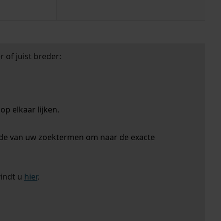
 of juist breder:
p elkaar lijken.
nde van uw zoektermen om naar de exacte
vindt u
hier
.