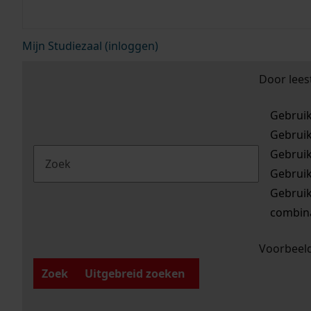
Mijn Studiezaal (inloggen)
Door lees
Gebrui
Gebrui
Gebrui
Gebrui
Gebrui
combina
Voorbeeld
Zoek
Uitgebreid zoeken