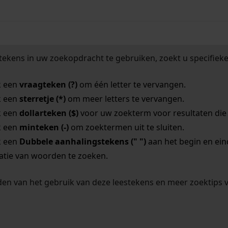
tekens in uw zoekopdracht te gebruiken, zoekt u specifieker
k een
vraagteken (?)
om één letter te vervangen.
k een
sterretje (*)
om meer letters te vervangen.
k een
dollarteken ($)
voor uw zoekterm voor resultaten die o
k een
minteken (-)
om zoektermen uit te sluiten.
k een
Dubbele aanhalingstekens (" ")
aan het begin en ei
tie van woorden te zoeken.
en van het gebruik van deze leestekens en meer zoektips 