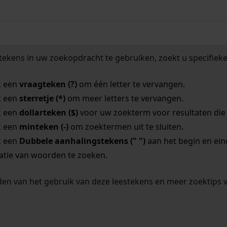
tekens in uw zoekopdracht te gebruiken, zoekt u specifieker
k een
vraagteken (?)
om één letter te vervangen.
k een
sterretje (*)
om meer letters te vervangen.
k een
dollarteken ($)
voor uw zoekterm voor resultaten die o
k een
minteken (-)
om zoektermen uit te sluiten.
k een
Dubbele aanhalingstekens (" ")
aan het begin en ei
tie van woorden te zoeken.
en van het gebruik van deze leestekens en meer zoektips 