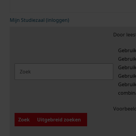
Mijn Studiezaal (inloggen)
Door lees
Gebrui
Gebrui
Gebrui
Gebrui
Gebrui
combina
Voorbeeld
Zoek
Uitgebreid zoeken