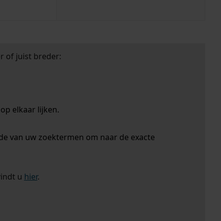
 of juist breder:
p elkaar lijken.
nde van uw zoektermen om naar de exacte
vindt u
hier
.