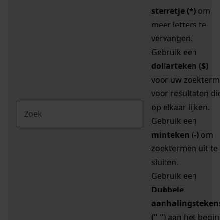
sterretje (*)
om
meer letters te
vervangen.
Gebruik een
dollarteken ($)
voor uw zoekterm
voor resultaten di
op elkaar lijken.
Gebruik een
minteken (-)
om
zoektermen uit te
sluiten.
Gebruik een
Dubbele
aanhalingsteken
(" ")
aan het begin