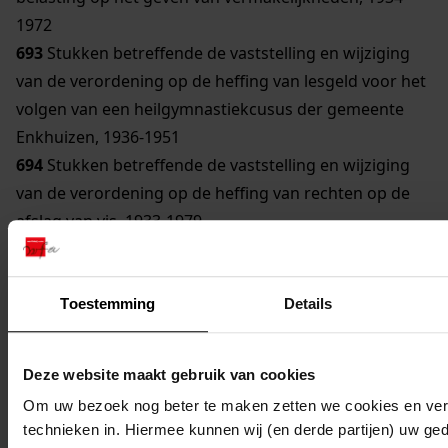
1972
693
Stukken betreffende de vaststelling en wijziging
van de verordening op de heffing van lesgeld voor het
volgen van een heilgymnastiekcusus der gemeente
Enkhuizen, 1936-1951
694
Stukken betreffende de vaststelling en wijziging
van de verordening op de heffing van rechten op de
afslag van vis, 1933-1979
695
Stukken betreffende de vaststelling en wijziging
van de verordening op de heffing van rechten voor het
gebruik van de algemene begraafplaats, 1938-1979
Toestemming
Details
696
Stukken betreffende de vaststelling en wijziging
van diverse heffings- en invorderingsverordeningen
Deze website maakt gebruik van cookies
op basis van de Drankwet, 1932-1950
Om uw bezoek nog beter te maken zetten we cookies en verg
697
Stukken betreffende de vaststelling van de
technieken in. Hiermee kunnen wij (en derde partijen) uw ge
verordening op de Drank- en Horecabelasting, 1967-