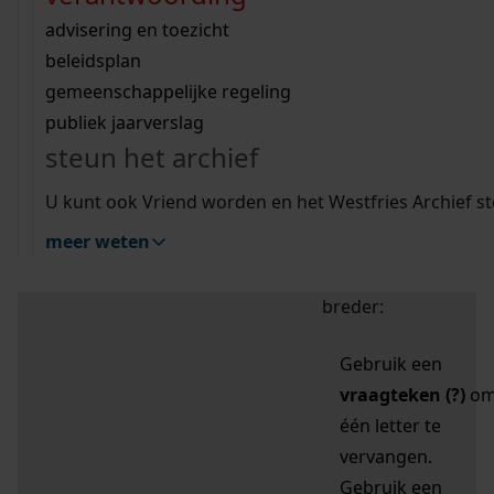
zoektips
Wij helpen u op weg met een aantal zoektips.
bekijk ons geschiedenislokaal
vergunningen
bouwvergunningen
advisering en toezicht
bekijk alle zoektips
beeld en geluid
omgevingsvergunningen
beleidsplan
uitleg nodig?
gemeenschappelijke regeling
publiek jaarverslag
Mijn Studiezaal (inloggen)
Wij helpen u op weg met een aantal zoektips.
steun het archief
bekijk alle zoektips
Door leestekens in
U kunt ook Vriend worden en het Westfries Archief s
uw zoekopdracht te
meer weten
gebruiken, zoekt u
specifieker of juist
breder:
Gebruik een
vraagteken (?)
o
één letter te
vervangen.
Gebruik een