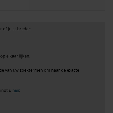
 of juist breder:
p elkaar lijken.
nde van uw zoektermen om naar de exacte
vindt u
hier
.