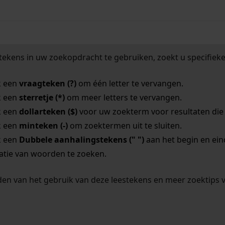
tekens in uw zoekopdracht te gebruiken, zoekt u specifieker
k een
vraagteken (?)
om één letter te vervangen.
k een
sterretje (*)
om meer letters te vervangen.
k een
dollarteken ($)
voor uw zoekterm voor resultaten die o
k een
minteken (-)
om zoektermen uit te sluiten.
k een
Dubbele aanhalingstekens (" ")
aan het begin en ei
tie van woorden te zoeken.
en van het gebruik van deze leestekens en meer zoektips 