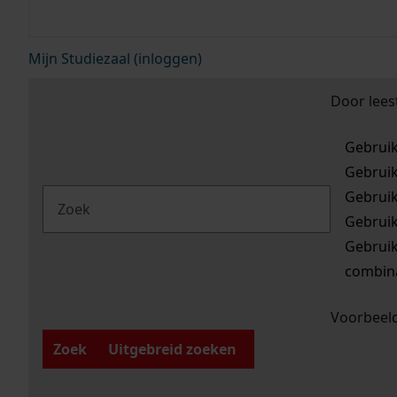
Mijn Studiezaal (inloggen)
Door lees
Gebrui
Gebrui
Gebrui
Gebrui
Gebrui
combina
Voorbeeld
Zoek
Uitgebreid zoeken