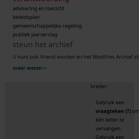
zoektips
Wij helpen u op weg met een aantal zoektips.
bekijk ons geschiedenislokaal
vergunningen
bouwvergunningen
advisering en toezicht
bekijk alle zoektips
beeld en geluid
omgevingsvergunningen
beleidsplan
uitleg nodig?
gemeenschappelijke regeling
publiek jaarverslag
Mijn Studiezaal (inloggen)
Wij helpen u op weg met een aantal zoektips.
steun het archief
bekijk alle zoektips
Door leestekens in
U kunt ook Vriend worden en het Westfries Archief s
uw zoekopdracht te
meer weten
gebruiken, zoekt u
specifieker of juist
breder:
Gebruik een
vraagteken (?)
o
één letter te
vervangen.
Gebruik een