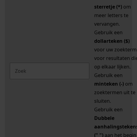
sterretje (*)
om
meer letters te
vervangen.
Gebruik een
dollarteken ($)
voor uw zoekterm
voor resultaten di
op elkaar lijken.
Gebruik een
minteken (-)
om
zoektermen uit te
sluiten.
Gebruik een
Dubbele
aanhalingsteken
(" ")
aan het begin