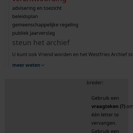
zoektips
Wij helpen u op weg met een aantal zoektips.
bekijk ons geschiedenislokaal
vergunningen
bouwvergunningen
advisering en toezicht
bekijk alle zoektips
beeld en geluid
omgevingsvergunningen
beleidsplan
uitleg nodig?
gemeenschappelijke regeling
publiek jaarverslag
Mijn Studiezaal (inloggen)
Wij helpen u op weg met een aantal zoektips.
steun het archief
bekijk alle zoektips
Door leestekens in
U kunt ook Vriend worden en het Westfries Archief s
uw zoekopdracht te
meer weten
gebruiken, zoekt u
specifieker of juist
breder:
Gebruik een
vraagteken (?)
o
één letter te
vervangen.
Gebruik een