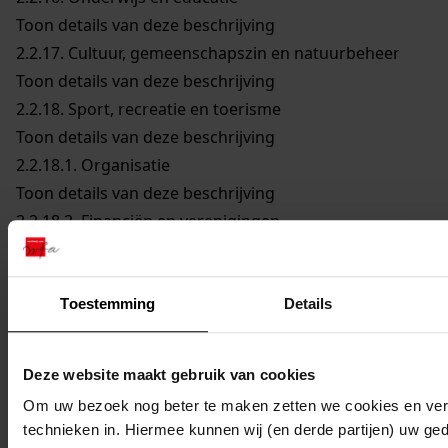
Toon details van deze beschrijving
2.2.17.
Cultuur, gemeenschapszin en natuurbeheer
Toon details van deze beschrijving
2.2.18.
Sport, recreatie en toerisme
Toon details van deze beschrijving
2.2.18.1.
Organisatie
Toon details van deze beschrijving
2.2.18.2.
Financiën en verenigingen
Toon details van deze beschrijving
2.2.18.3.
Accommodaties
Toon details van deze beschrijving
Toestemming
Details
2.2.18.3.1.
Sportterreinen
Toon details van deze beschrijving
Deze website maakt gebruik van cookies
2.2.18.3.2.
Gebouwen
Om uw bezoek nog beter te maken zetten we cookies en verg
Toon details van deze beschrijving
technieken in. Hiermee kunnen wij (en derde partijen) uw ge
2.2.18.3.3.
Zwembaden