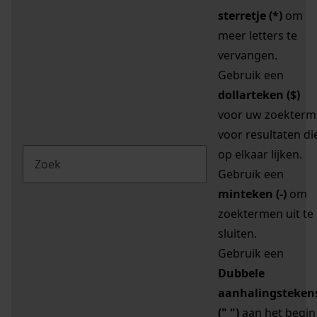
sterretje (*)
om
meer letters te
vervangen.
Gebruik een
dollarteken ($)
voor uw zoekterm
voor resultaten di
op elkaar lijken.
Gebruik een
minteken (-)
om
zoektermen uit te
sluiten.
Gebruik een
Dubbele
aanhalingsteken
(" ")
aan het begin