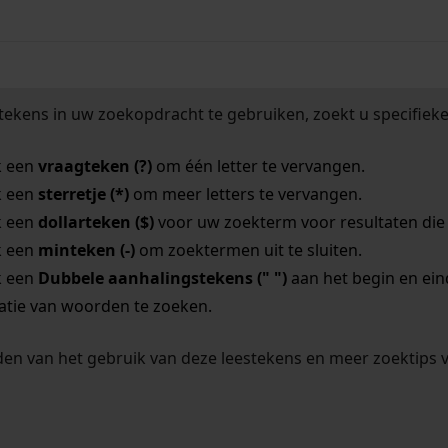
tekens in uw zoekopdracht te gebruiken, zoekt u specifieker
k een
vraagteken (?)
om één letter te vervangen.
k een
sterretje (*)
om meer letters te vervangen.
k een
dollarteken ($)
voor uw zoekterm voor resultaten die o
k een
minteken (-)
om zoektermen uit te sluiten.
k een
Dubbele aanhalingstekens (" ")
aan het begin en ei
tie van woorden te zoeken.
en van het gebruik van deze leestekens en meer zoektips 