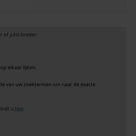
 of juist breder:
p elkaar lijken.
nde van uw zoektermen om naar de exacte
vindt u
hier
.