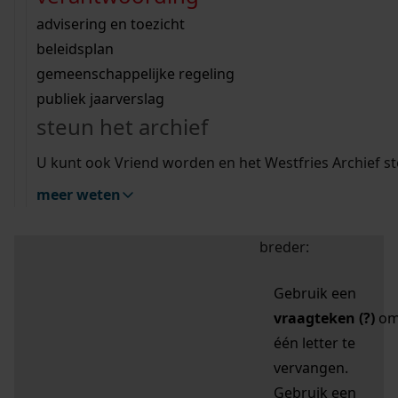
zoektips
Wij helpen u op weg met een aantal zoektips.
bekijk ons geschiedenislokaal
vergunningen
bouwvergunningen
advisering en toezicht
bekijk alle zoektips
beeld en geluid
omgevingsvergunningen
beleidsplan
uitleg nodig?
gemeenschappelijke regeling
publiek jaarverslag
Mijn Studiezaal (inloggen)
Wij helpen u op weg met een aantal zoektips.
steun het archief
bekijk alle zoektips
Door leestekens in
U kunt ook Vriend worden en het Westfries Archief s
uw zoekopdracht te
meer weten
gebruiken, zoekt u
specifieker of juist
breder:
Gebruik een
vraagteken (?)
o
één letter te
vervangen.
Gebruik een