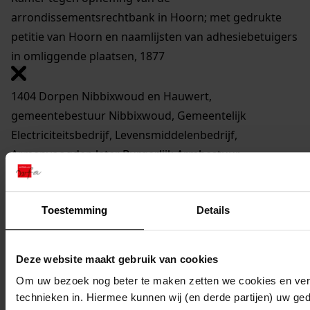
arrondissementsrechtbank in Hoorn; met gedrukte
petitie van Hoorn en naamlijsten van adhesiebetuigers
in omliggende plaatsen, 1877
1404 Dorpen Nibbixwoud en Hauwert,
gemeentebestuur Nibbixwoud, Gemeentelijk
Electriciteitsbedrijf, Levensmiddelenbedrijf,
Armenvoogden later Burgerlijk Armbestuur
Nibbixwoud en Armenvoogden later Burgerlijk
Armbestuur Hauwert
Toestemming
Details
Inventaris van de archieven van dorpen Nibbixwoud
en Hauwert en de gemeente Nibbixwoud
3. Inventaris van het archief van het gemeentebestuur
Deze website maakt gebruik van cookies
van Nibbixwoud 1812-1941
Om uw bezoek nog beter te maken zetten we cookies en verg
3.2. Stukken betreffende bijzondere onderwerpen
technieken in. Hiermee kunnen wij (en derde partijen) uw ge
3.2.09. Openbare orde