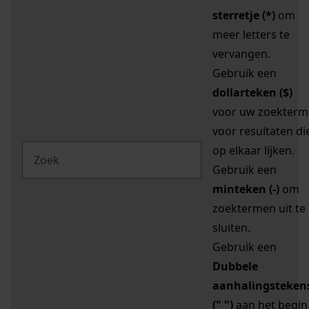
sterretje (*)
om
meer letters te
vervangen.
Gebruik een
dollarteken ($)
voor uw zoekterm
voor resultaten di
op elkaar lijken.
Gebruik een
minteken (-)
om
zoektermen uit te
sluiten.
Gebruik een
Dubbele
aanhalingsteken
(" ")
aan het begin