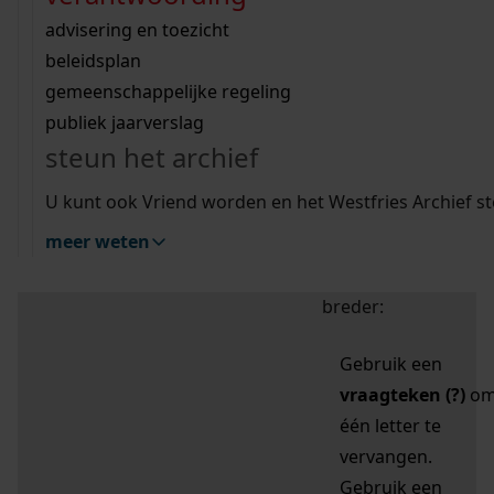
zoektips
Wij helpen u op weg met een aantal zoektips.
bekijk ons geschiedenislokaal
vergunningen
bouwvergunningen
advisering en toezicht
bekijk alle zoektips
beeld en geluid
omgevingsvergunningen
beleidsplan
uitleg nodig?
gemeenschappelijke regeling
publiek jaarverslag
Mijn Studiezaal (inloggen)
Wij helpen u op weg met een aantal zoektips.
steun het archief
bekijk alle zoektips
Door leestekens in
U kunt ook Vriend worden en het Westfries Archief s
uw zoekopdracht te
meer weten
gebruiken, zoekt u
specifieker of juist
breder:
Gebruik een
vraagteken (?)
o
één letter te
vervangen.
Gebruik een