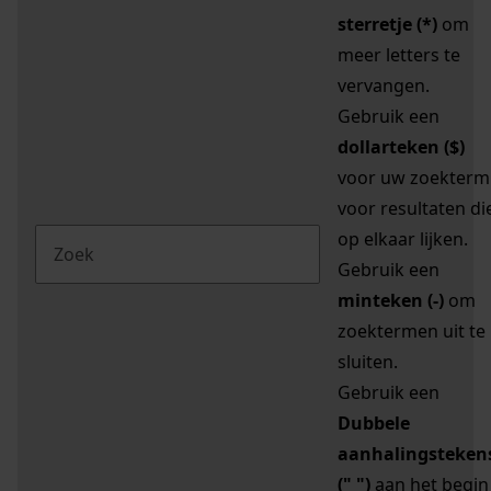
sterretje (*)
om
meer letters te
vervangen.
Gebruik een
dollarteken ($)
voor uw zoekterm
voor resultaten di
op elkaar lijken.
Gebruik een
minteken (-)
om
zoektermen uit te
sluiten.
Gebruik een
Dubbele
aanhalingsteken
(" ")
aan het begin