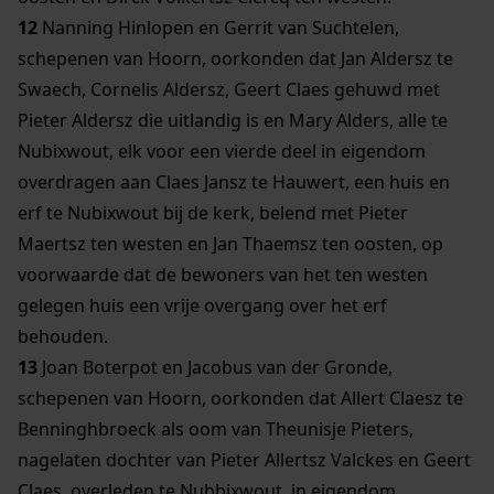
12
Nanning Hinlopen en Gerrit van Suchtelen,
schepenen van Hoorn, oorkonden dat Jan Aldersz te
Swaech, Cornelis Aldersz, Geert Claes gehuwd met
Pieter Aldersz die uitlandig is en Mary Alders, alle te
Nubixwout, elk voor een vierde deel in eigendom
overdragen aan Claes Jansz te Hauwert, een huis en
erf te Nubixwout bij de kerk, belend met Pieter
Maertsz ten westen en Jan Thaemsz ten oosten, op
voorwaarde dat de bewoners van het ten westen
gelegen huis een vrije overgang over het erf
behouden.
13
Joan Boterpot en Jacobus van der Gronde,
schepenen van Hoorn, oorkonden dat Allert Claesz te
Benninghbroeck als oom van Theunisje Pieters,
nagelaten dochter van Pieter Allertsz Valckes en Geert
Claes, overleden te Nubbixwout, in eigendom