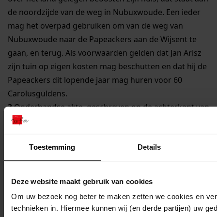
de noordzijde van de weg in Nubuxwoude. Een ieder
mag het overpad gebruiken om van de weg van
Nubuxwoude naar de Papeackers aan de Wijsent te
gaan, en terug. Als voorwaarden gelden dat Jan Arisz
zijn tuin op eigen kosten mag beschutten en dat hij de
Papeackers dit lopende jaar mag huren voor 60
Carolusguldens.
3
Onderhandse akte, geschreven op de achterkant van
de akte van 5 februari 1573, waarbij Albert Pietersz
verklaart dat hij de rentebrief overdraagt aan Davidt
Arisz en zijn vrouw Griet Jans, aan diens zuster Anna
Toestemming
Details
Jans, en aan Aef Jacops en haar dochter Mary Jacops,
alle van Nieubuxwoudt.
Deze website maakt gebruik van cookies
4
Notaris Jacob van der Beecke verklaart dat hij de akte
Om uw bezoek nog beter te maken zetten we cookies en verg
van 22 september 1593 (zie regest nummer 1) heeft
technieken in. Hiermee kunnen wij (en derde partijen) uw ge
overgeschreven en dat de kopie woordelijk