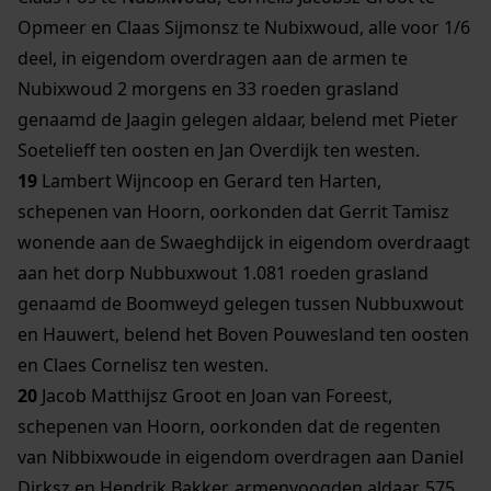
Opmeer en Claas Sijmonsz te Nubixwoud, alle voor 1/6
deel, in eigendom overdragen aan de armen te
Nubixwoud 2 morgens en 33 roeden grasland
genaamd de Jaagin gelegen aldaar, belend met Pieter
Soetelieff ten oosten en Jan Overdijk ten westen.
19
Lambert Wijncoop en Gerard ten Harten,
schepenen van Hoorn, oorkonden dat Gerrit Tamisz
wonende aan de Swaeghdijck in eigendom overdraagt
aan het dorp Nubbuxwout 1.081 roeden grasland
genaamd de Boomweyd gelegen tussen Nubbuxwout
en Hauwert, belend het Boven Pouwesland ten oosten
en Claes Cornelisz ten westen.
20
Jacob Matthijsz Groot en Joan van Foreest,
schepenen van Hoorn, oorkonden dat de regenten
van Nibbixwoude in eigendom overdragen aan Daniel
Dirksz en Hendrik Bakker, armenvoogden aldaar, 575