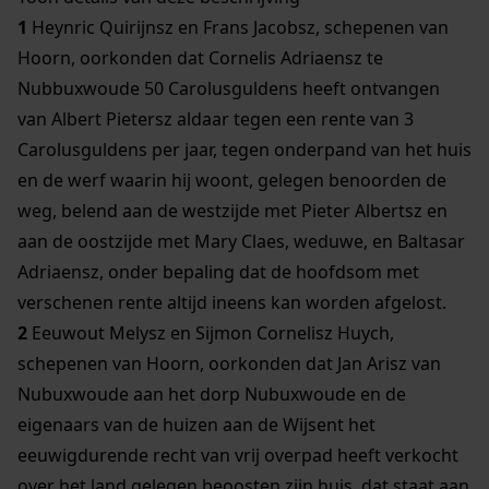
1
Heynric Quirijnsz en Frans Jacobsz, schepenen van
Hoorn, oorkonden dat Cornelis Adriaensz te
Nubbuxwoude 50 Carolusguldens heeft ontvangen
van Albert Pietersz aldaar tegen een rente van 3
Carolusguldens per jaar, tegen onderpand van het huis
en de werf waarin hij woont, gelegen benoorden de
weg, belend aan de westzijde met Pieter Albertsz en
aan de oostzijde met Mary Claes, weduwe, en Baltasar
Adriaensz, onder bepaling dat de hoofdsom met
verschenen rente altijd ineens kan worden afgelost.
2
Eeuwout Melysz en Sijmon Cornelisz Huych,
schepenen van Hoorn, oorkonden dat Jan Arisz van
Nubuxwoude aan het dorp Nubuxwoude en de
eigenaars van de huizen aan de Wijsent het
eeuwigdurende recht van vrij overpad heeft verkocht
over het land gelegen beoosten zijn huis, dat staat aan