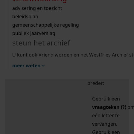
zoektips
Wij helpen u op weg met een aantal zoektips.
bekijk ons geschiedenislokaal
vergunningen
bouwvergunningen
advisering en toezicht
bekijk alle zoektips
beeld en geluid
omgevingsvergunningen
beleidsplan
uitleg nodig?
gemeenschappelijke regeling
publiek jaarverslag
Mijn Studiezaal (inloggen)
Wij helpen u op weg met een aantal zoektips.
steun het archief
bekijk alle zoektips
Door leestekens in
U kunt ook Vriend worden en het Westfries Archief s
uw zoekopdracht te
meer weten
gebruiken, zoekt u
specifieker of juist
breder:
Gebruik een
vraagteken (?)
o
één letter te
vervangen.
Gebruik een