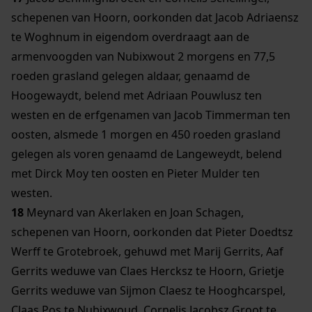
schepenen van Hoorn, oorkonden dat Jacob Adriaensz
te Woghnum in eigendom overdraagt aan de
armenvoogden van Nubixwout 2 morgens en 77,5
roeden grasland gelegen aldaar, genaamd de
Hoogewaydt, belend met Adriaan Pouwlusz ten
westen en de erfgenamen van Jacob Timmerman ten
oosten, alsmede 1 morgen en 450 roeden grasland
gelegen als voren genaamd de Langeweydt, belend
met Dirck Moy ten oosten en Pieter Mulder ten
westen.
18
Meynard van Akerlaken en Joan Schagen,
schepenen van Hoorn, oorkonden dat Pieter Doedtsz
Werff te Grotebroek, gehuwd met Marij Gerrits, Aaf
Gerrits weduwe van Claes Hercksz te Hoorn, Grietje
Gerrits weduwe van Sijmon Claesz te Hooghcarspel,
Claas Pos te Nubixwoud, Cornelis Jacobsz Groot te