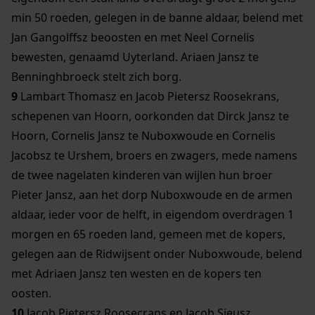
min 50 roeden, gelegen in de banne aldaar, belend met
Jan Gangolffsz beoosten en met Neel Cornelis
bewesten, genaamd Uyterland. Ariaen Jansz te
Benninghbroeck stelt zich borg.
9
Lambart Thomasz en Jacob Pietersz Roosekrans,
schepenen van Hoorn, oorkonden dat Dirck Jansz te
Hoorn, Cornelis Jansz te Nuboxwoude en Cornelis
Jacobsz te Urshem, broers en zwagers, mede namens
de twee nagelaten kinderen van wijlen hun broer
Pieter Jansz, aan het dorp Nuboxwoude en de armen
aldaar, ieder voor de helft, in eigendom overdragen 1
morgen en 65 roeden land, gemeen met de kopers,
gelegen aan de Ridwijsent onder Nuboxwoude, belend
met Adriaen Jansz ten westen en de kopers ten
oosten.
10
Jacob Pietersz Roosecrans en Jacob Sieusz