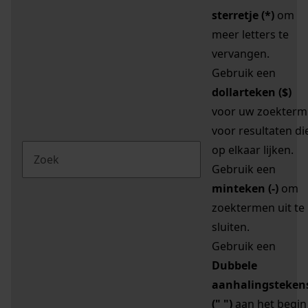
sterretje (*)
om
meer letters te
vervangen.
Gebruik een
dollarteken ($)
voor uw zoekterm
voor resultaten di
op elkaar lijken.
Gebruik een
minteken (-)
om
zoektermen uit te
sluiten.
Gebruik een
Dubbele
aanhalingsteken
(" ")
aan het begin