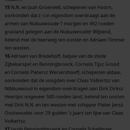
15
N.N. en Joan Groenvelt, schepenen van Hoorn,
oorkonden dat (--) in eigendom overdraagt aan de
armen van Nubuxwoude 1 morgen en 492 roeden
grasland gelegen aan de Nubuxwouder Wijsend,
belend met de heerweg ten oosten en Adriaen Timmer
ten westen.
16
Adriaan van Bredehoff, baljuw van de stede
Zijbekarspel en Benningbroeck, Cornelis Tijsz Grood
en Cornelis Pietersz Wervershoeff, schepenen aldaar,
oorkonden dat de voogden over Claas Volkertsz van
Nibbuxwoud in eigendom overdragen aan Dirk Dirksz
Heertjes ongeveer 500 roeden land, belend ten oosten
met Dirk N.N. en ten westen met schipper Pieter Jansz
Oostwouder, voor 29 gulden 's jaars ten lijve van Claas
Volkertsz.
17
Jacob Benninghbroeck en Cornelis Schellinger,