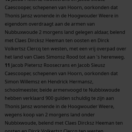
Caescooper, schepenen van Hoorn, oorkonden dat
Thonis Jansz wonende in de Hoogwouder Weere in
eigendom overdraagt aan de armen van
Nubbuxwoude 2 morgens land gelegen aldaar, belend
met Claes Dircksz Heeman ten oosten en Dirck
Volkertsz Clercq ten westen, met een vrij overpad over
het land van Claes Simonsz Rood tot aan 's herenweg.
11
Jacob Pietersz Roosecrans en Jacob Sieusz
Caescooper, schepenen van Hoorn, oorkonden dat
Simon Willemsz en Hendrick Hermansz,
schoolmeester, beide armenvoogd te Nubbixwoude
hebben verklaard 900 gulden schuldig te zijn aan
Thonis Jansz wonende in de Hoogwouder Weere,
wegens koop van 2 morgens land onder
Nubbixwoude, belend met Claes Dircksz Heeman ten
oosten en Dirck Volkertsz Clercq ten westen.