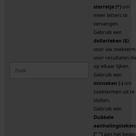
sterretje (*)
om
meer letters te
vervangen.
Gebruik een
dollarteken ($)
voor uw zoekterm
voor resultaten di
op elkaar lijken.
Gebruik een
minteken (-)
om
zoektermen uit te
sluiten.
Gebruik een
Dubbele
aanhalingsteken
(" ")
aan het begin