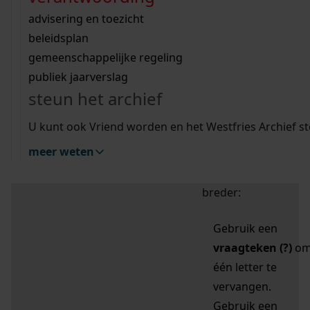
zoektips
Wij helpen u op weg met een aantal zoektips.
bekijk ons geschiedenislokaal
vergunningen
bouwvergunningen
advisering en toezicht
bekijk alle zoektips
beeld en geluid
omgevingsvergunningen
beleidsplan
uitleg nodig?
gemeenschappelijke regeling
publiek jaarverslag
Mijn Studiezaal (inloggen)
Wij helpen u op weg met een aantal zoektips.
steun het archief
bekijk alle zoektips
Door leestekens in
U kunt ook Vriend worden en het Westfries Archief s
uw zoekopdracht te
meer weten
gebruiken, zoekt u
specifieker of juist
breder:
Gebruik een
vraagteken (?)
o
één letter te
vervangen.
Gebruik een