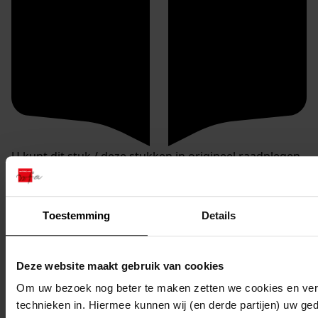
U kunt dit stuk / deze stukken in origineel raadplegen
in de studiezaal van het Westfries Archief (WFA).
U heeft daarvoor de volgende gegevens nodig:
Archiefnummer: 1404-BD
Toestemming
Details
Inventarisnummer: 1007
Deze website maakt gebruik van cookies
Reserveren:
Om uw bezoek nog beter te maken zetten we cookies en verg
U kunt de
gewenste stukken
online reserveren via de
technieken in. Hiermee kunnen wij (en derde partijen) uw ge
website van het WFA.