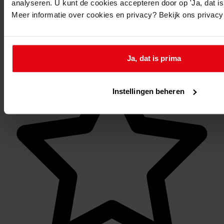
analyseren. U kunt de cookies accepteren door op 'Ja, dat is 
Op de aangegeven reserveringsdatum liggen de
Meer informatie over cookies en privacy? Bekijk ons privac
stukken om 9.30 uur voor u klaar.
Mijn Studiezaal
Ja, dat is prima
Instellingen beheren