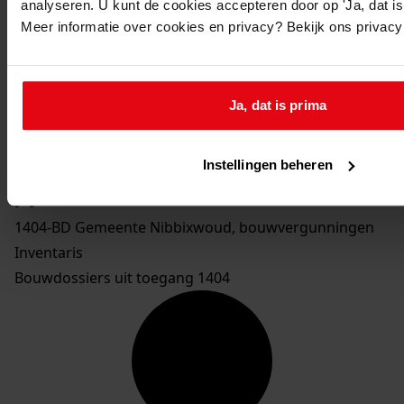
analyseren. U kunt de cookies accepteren door op 'Ja, dat is 
1030
Bouw woonhuis met boet, 1915
Meer informatie over cookies en privacy? Bekijk ons privac
1031
Bouw dubbel woonhuis, 1915
1032
Bouw woonhuis, 1915
1033
Bouw woonhuis met werkplaats, 1915
Ja, dat is prima
1034
Bouw woonhuis, 1916
Toon details van deze beschrijving
Instellingen beheren
1035
Bouw woonhuis, 1916
1404-BD Gemeente Nibbixwoud, bouwvergunningen
Inventaris
Bouwdossiers uit toegang 1404