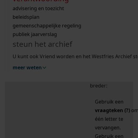
zoektips
Wij helpen u op weg met een aantal zoektips.
bekijk ons geschiedenislokaal
vergunningen
bouwvergunningen
advisering en toezicht
bekijk alle zoektips
beeld en geluid
omgevingsvergunningen
beleidsplan
uitleg nodig?
gemeenschappelijke regeling
publiek jaarverslag
Mijn Studiezaal (inloggen)
Wij helpen u op weg met een aantal zoektips.
steun het archief
bekijk alle zoektips
Door leestekens in
U kunt ook Vriend worden en het Westfries Archief s
uw zoekopdracht te
meer weten
gebruiken, zoekt u
specifieker of juist
breder:
Gebruik een
vraagteken (?)
o
één letter te
vervangen.
Gebruik een