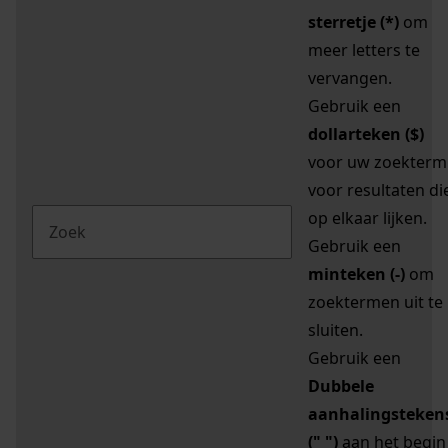
sterretje (*)
om
meer letters te
vervangen.
Gebruik een
dollarteken ($)
voor uw zoekterm
voor resultaten di
op elkaar lijken.
Gebruik een
minteken (-)
om
zoektermen uit te
sluiten.
Gebruik een
Dubbele
aanhalingsteken
(" ")
aan het begin