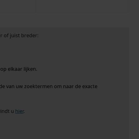
 of juist breder:
p elkaar lijken.
nde van uw zoektermen om naar de exacte
vindt u
hier
.