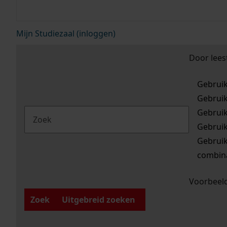
Mijn Studiezaal (inloggen)
Door lees
Gebrui
Gebrui
Gebrui
Gebrui
Gebrui
combina
Voorbeeld
Zoek
Uitgebreid zoeken