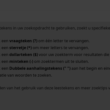
tekens in uw zoekopdracht te gebruiken, zoekt u specifieker
k een
vraagteken (?)
om één letter te vervangen.
k een
sterretje (*)
om meer letters te vervangen.
k een
dollarteken ($)
voor uw zoekterm voor resultaten die o
k een
minteken (-)
om zoektermen uit te sluiten.
k een
Dubbele aanhalingstekens (" ")
aan het begin en ei
tie van woorden te zoeken.
en van het gebruik van deze leestekens en meer zoektips 