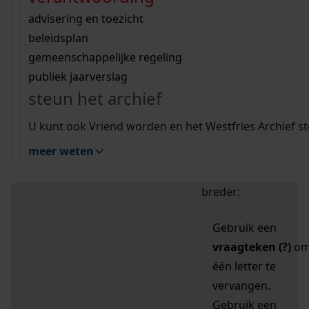
zoektips
Wij helpen u op weg met een aantal zoektips.
bekijk ons geschiedenislokaal
vergunningen
bouwvergunningen
advisering en toezicht
bekijk alle zoektips
beeld en geluid
omgevingsvergunningen
beleidsplan
uitleg nodig?
gemeenschappelijke regeling
publiek jaarverslag
Mijn Studiezaal (inloggen)
Wij helpen u op weg met een aantal zoektips.
steun het archief
bekijk alle zoektips
Door leestekens in
U kunt ook Vriend worden en het Westfries Archief s
uw zoekopdracht te
meer weten
gebruiken, zoekt u
specifieker of juist
breder:
Gebruik een
vraagteken (?)
o
één letter te
vervangen.
Gebruik een