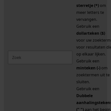
sterretje (*)
om
meer letters te
vervangen.
Gebruik een
dollarteken ($)
voor uw zoekterm
voor resultaten di
op elkaar lijken.
Gebruik een
minteken (-)
om
zoektermen uit te
sluiten.
Gebruik een
Dubbele
aanhalingsteken
(" ")
aan het begin