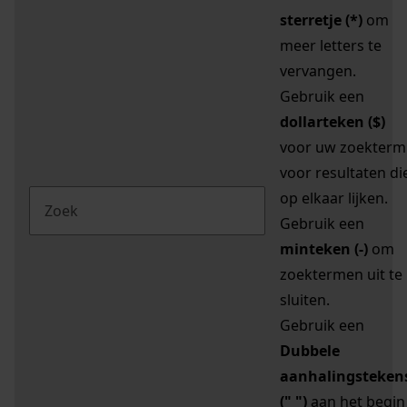
sterretje (*)
om
meer letters te
vervangen.
Gebruik een
dollarteken ($)
voor uw zoekterm
voor resultaten di
op elkaar lijken.
Gebruik een
minteken (-)
om
zoektermen uit te
sluiten.
Gebruik een
Dubbele
aanhalingsteken
(" ")
aan het begin