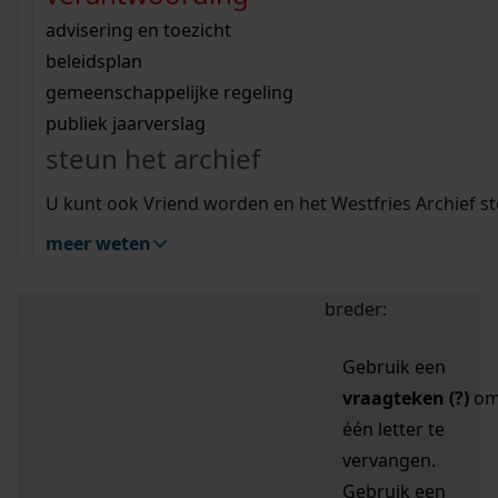
zoektips
Wij helpen u op weg met een aantal zoektips.
bekijk ons geschiedenislokaal
vergunningen
bouwvergunningen
advisering en toezicht
bekijk alle zoektips
beeld en geluid
omgevingsvergunningen
beleidsplan
uitleg nodig?
gemeenschappelijke regeling
publiek jaarverslag
Mijn Studiezaal (inloggen)
Wij helpen u op weg met een aantal zoektips.
steun het archief
bekijk alle zoektips
Door leestekens in
U kunt ook Vriend worden en het Westfries Archief s
uw zoekopdracht te
meer weten
gebruiken, zoekt u
specifieker of juist
breder:
Gebruik een
vraagteken (?)
o
één letter te
vervangen.
Gebruik een